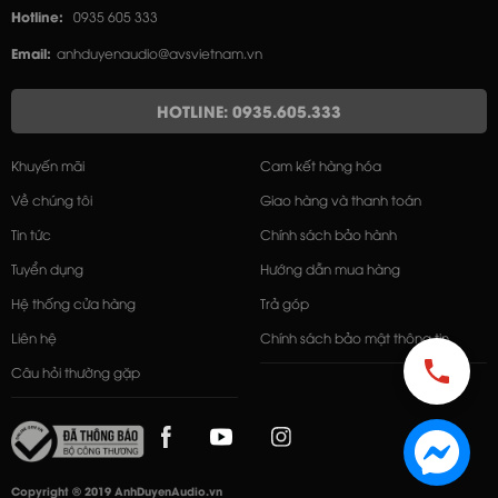
Hotline:
0935 605 333
Email:
anhduyenaudio@avsvietnam.vn
HOTLINE: 0935.605.333
Khuyến mãi
Cam kết hàng hóa
Về chúng tôi
Giao hàng và thanh toán
Tin tức
Chính sách bảo hành
Tuyển dụng
Hướng dẫn mua hàng
Hệ thống cửa hàng
Trả góp
Liên hệ
Chính sách bảo mật thông tin
Câu hỏi thường gặp
Copyright © 2019 AnhDuyenAudio.vn