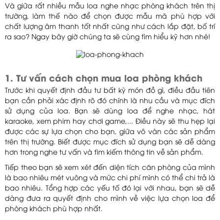
Và giữa rất nhiều mẫu loa nghe nhạc phòng khách trên thị
trường, làm thế nào để chọn được mẫu mã phù hợp với
chất lượng âm thanh tốt nhất cũng như cách lắp đặt, bố trí
ra sao? Ngay bây giờ chúng ta sẽ cùng tìm hiểu kỹ hơn nhé!
1. Tư vấn cách chọn mua loa phòng khách
Trước khi quyết định đầu tư bất kỳ món đồ gì, điều đầu tiên
bạn cần phải xác định rõ đó chính là nhu cầu và mục đích
sử dụng của loa. Bạn sẽ dùng loa để nghe nhạc, hát
karaoke, xem phim hay chơi game,... Điều này sẽ thu hẹp lại
được các sự lựa chọn cho bạn, giữa vô vàn các sản phẩm
trên thị trường. Biết được mục đích sử dụng bạn sẽ dễ dàng
hơn trong nghe tư vấn và tìm kiếm thông tin về sản phẩm.
Tiếp theo bạn sẽ xem xét đến diện tích căn phòng của mình
là bao nhiêu mét vuông và mức chi phí mình có thể chi trả là
bao nhiêu. Tổng hợp các yếu tố đó lại với nhau, bạn sẽ dễ
dàng đưa ra quyết định cho mình về việc lựa chọn loa để
phòng khách phù hợp nhất.