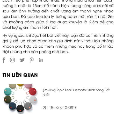
cách treo phù hợp khác nhau. Thông thường loa nên cách
tường ít nhất là 15cm để tránh hiện tượng tiếng bass dội về
sau làm ảnh hưởng đến chất lượng âm thanh nghe nhạc
của bạn. Độ cao treo loa lý tưởng cách mặt sàn ít nhất 2m
và khoảng cách giữa 2 loa được khuyên là 2.5m để cho
chất lượng âm thanh tốt nhất.
Hy vọng sau khi đọc hết bài viết này, bạn đã có thêm những
gợi ý để lựa chọn được cho gia đình mình mẫu loa phòng
khách phù hợp và có thêm những mẹo hay trong bố trí lắp
đặt chúng cho căn phòng nhà bạn.
TIN LIÊN QUAN
[Review] Top 3 Loa Bluetooth Chính hãng, Tốt
nhất
18 tháng 12 - 2019