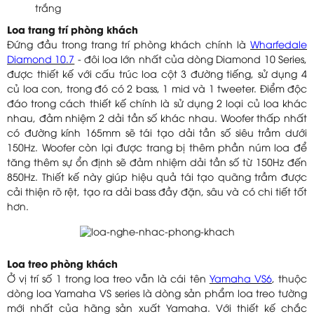
trắng
Loa trang trí phòng khách
Đứng đầu trong trang trí phòng khách chính là
Wharfedale
Diamond 10.7
- đôi loa lớn nhất của dòng Diamond 10 Series,
được thiết kế với cấu trúc loa cột 3 đường tiếng, sử dụng 4
củ loa con, trong đó có 2 bass, 1 mid và 1 tweeter. Điểm độc
đáo trong cách thiết kế chính là sử dụng 2 loại củ loa khác
nhau, đảm nhiệm 2 dải tần số khác nhau. Woofer thấp nhất
có đường kính 165mm sẽ tái tạo dải tần số siêu trầm dưới
150Hz. Woofer còn lại được trang bị thêm phần núm loa để
tăng thêm sự ổn định sẽ đảm nhiệm dải tần số từ 150Hz đến
850Hz. Thiết kế này giúp hiệu quả tái tạo quãng trầm được
cải thiện rõ rệt, tạo ra dải bass đầy đặn, sâu và có chi tiết tốt
hơn.
Loa treo phòng khách
Ở vị trí số 1 trong loa treo vẫn là cái tên
Yamaha VS6
, thuộc
dòng loa Yamaha VS series là dòng sản phẩm loa treo tường
mới nhất của hãng sản xuất Yamaha. Với thiết kế chắc