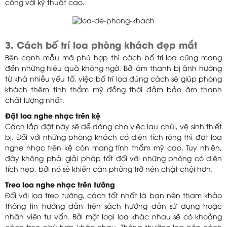
công với kỹ thuật cao.
3. Cách bố trí loa phòng khách đẹp mắt
Bên cạnh mẫu mã phù hợp thì cách bố trí loa cũng mang
đến những hiệu quả không ngờ. Bởi âm thanh bị ảnh hưởng
từ khá nhiều yếu tố, việc bố trí loa đúng cách sẽ giúp phòng
khách thêm tính thẩm mỹ đồng thời đảm bảo âm thanh
chất lượng nhất.
Đặt loa nghe nhạc trên kệ
Cách lắp đặt này sẽ dễ dàng cho việc lau chùi, vệ sinh thiết
bị. Đối với những phòng khách có diện tích rộng thì đặt loa
nghe nhạc trên kệ còn mang tính thẩm mỹ cao. Tuy nhiên,
đây không phải giải pháp tốt đối với những phòng có diện
tích hẹp, bởi nó sẽ khiến căn phòng trở nên chật chội hơn.
Treo loa nghe nhạc trên tường
Đối với loa treo tường, cách tốt nhất là bạn nên tham khảo
thông tin hướng dẫn trên sách hướng dẫn sử dụng hoặc
nhân viên tư vấn. Bởi một loại loa khác nhau sẽ có khoảng