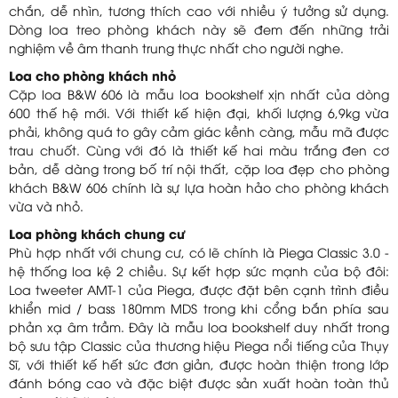
chắn, dễ nhìn, tương thích cao với nhiều ý tưởng sử dụng.
Dòng loa treo phòng khách này sẽ đem đến những trải
nghiệm về âm thanh trung thực nhất cho người nghe.
Loa cho phòng khách nhỏ
Cặp loa B&W 606 là mẫu loa bookshelf xịn nhất của dòng
600 thế hệ mới. Với thiết kế hiện đại, khối lượng 6,9kg vừa
phải, không quá to gây cảm giác kềnh càng, mẫu mã được
trau chuốt. Cùng với đó là thiết kế hai màu trắng đen cơ
bản, dễ dàng trong bố trí nội thất, cặp loa đẹp cho phòng
khách B&W 606 chính là sự lựa hoàn hảo cho phòng khách
vừa và nhỏ.
Loa phòng khách chung cư
Phù hợp nhất với chung cư, có lẽ chính là Piega Classic 3.0 -
hệ thống loa kệ 2 chiều. Sự kết hợp sức mạnh của bộ đôi:
Loa tweeter AMT-1 của Piega, được đặt bên cạnh trình điều
khiển mid / bass 180mm MDS trong khi cổng bắn phía sau
phản xạ âm trầm. Đây là mẫu loa bookshelf duy nhất trong
bộ sưu tập Classic của thương hiệu Piega nổi tiếng của Thụy
Sĩ, với thiết kế hết sức đơn giản, được hoàn thiện trong lớp
đánh bóng cao và đặc biệt được sản xuất hoàn toàn thủ