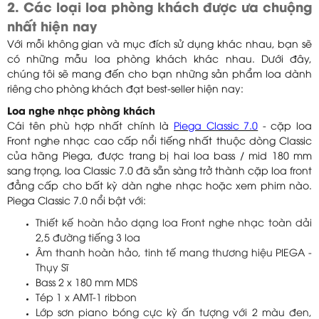
2. Các loại loa phòng khách được ưa chuộng
nhất hiện nay
Với mỗi không gian và mục đích sử dụng khác nhau, bạn sẽ
có những mẫu loa phòng khách khác nhau. Dưới đây,
chúng tôi sẽ mang đến cho bạn những sản phẩm loa dành
riêng cho phòng khách đạt best-seller hiện nay:
Loa nghe nhạc phòng khách
Cái tên phù hợp nhất chính là
Piega Classic 7.0
- cặp loa
Front nghe nhạc cao cấp nổi tiếng nhất thuộc dòng Classic
của hãng Piega, được trang bị hai loa bass / mid 180 mm
sang trọng, loa Classic 7.0 đã sẵn sàng trở thành cặp loa front
đẳng cấp cho bất kỳ dàn nghe nhạc hoặc xem phim nào.
Piega Classic 7.0 nổi bật với:
Thiết kế hoàn hảo dạng loa Front nghe nhạc toàn dải
2,5 đường tiếng 3 loa
Âm thanh hoàn hảo, tinh tế mang thương hiệu PIEGA -
Thụy Sĩ
Bass 2 x 180 mm MDS
Tép 1 x AMT-1 ribbon
Lớp sơn piano bóng cực kỳ ấn tượng với 2 màu đen,