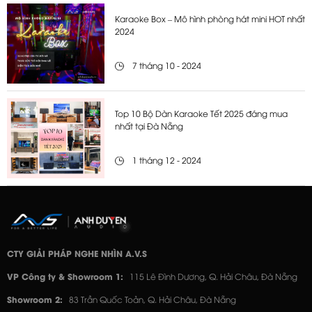
Karaoke Box – Mô hình phòng hát mini HOT nhất
2024
7 tháng 10 - 2024
Top 10 Bộ Dàn Karaoke Tết 2025 đáng mua
nhất tại Đà Nẵng
1 tháng 12 - 2024
CTY GIẢI PHÁP NGHE NHÌN A.V.S
VP Công ty & Showroom 1:
115 Lê Đình Dương, Q. Hải Châu, Đà Nẵng
Showroom 2:
83 Trần Quốc Toản, Q. Hải Châu, Đà Nẵng