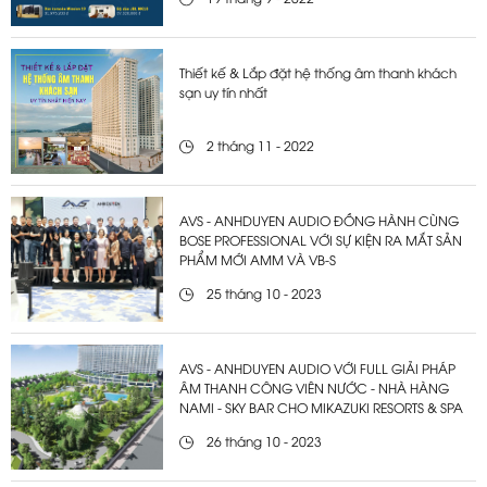
Thiết kế & Lắp đặt hệ thống âm thanh khách
sạn uy tín nhất
2 tháng 11 - 2022
AVS - ANHDUYEN AUDIO ĐỒNG HÀNH CÙNG
BOSE PROFESSIONAL VỚI SỰ KIỆN RA MẮT SẢN
PHẨM MỚI AMM VÀ VB-S
25 tháng 10 - 2023
AVS - ANHDUYEN AUDIO VỚI FULL GIẢI PHÁP
ÂM THANH CÔNG VIÊN NƯỚC - NHÀ HÀNG
NAMI - SKY BAR CHO MIKAZUKI RESORTS & SPA
26 tháng 10 - 2023