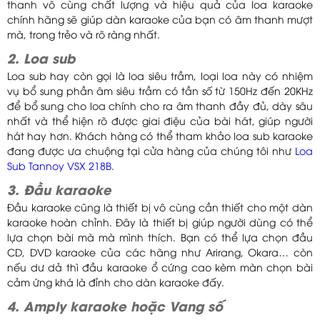
thanh vô cùng chất lượng và hiệu quả của loa karaoke
chính hãng sẽ giúp dàn karaoke của bạn có âm thanh mượt
mà, trong trẻo và rõ ràng nhất.
2. Loa sub
Loa sub hay còn gọi là loa siêu trầm, loại loa này có nhiệm
vụ bổ sung phần âm siêu trầm có tần số từ 150Hz đến 20KHz
để bổ sung cho loa chính cho ra âm thanh đầy đủ, dày sâu
nhất và thể hiện rõ được giai điệu của bài hát, giúp người
hát hay hơn. Khách hàng có thể tham khảo loa sub karaoke
đang được ưa chuộng tại cửa hàng của chúng tôi như
Loa
Sub Tannoy VSX 218B
.
3. Đầu karaoke
Đầu karaoke cũng là thiết bị vô cùng cần thiết cho một dàn
karaoke hoàn chỉnh. Đây là thiết bị giúp người dùng có thể
lựa chọn bài mà mà mình thích. Bạn có thể lựa chọn đầu
CD, DVD karaoke của các hãng như Arirang, Okara… còn
nếu dư dả thì đầu karaoke ổ cứng cao kèm màn chọn bài
cảm ứng khá là đỉnh cho dàn karaoke đấy.
4. Amply karaoke hoặc Vang số