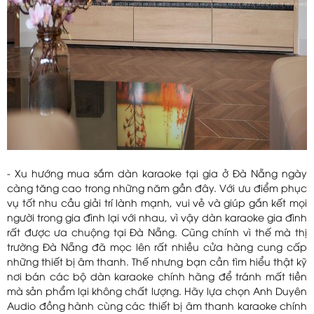
- Xu hướng mua sắm dàn karaoke tại gia ở Đà Nẵng ngày
càng tăng cao trong những năm gần đây. Với ưu điểm phục
vụ tốt nhu cầu giải trí lành mạnh, vui vẻ và giúp gắn kết mọi
người trong gia đình lại với nhau, vì vậy dàn karaoke gia đình
rất được ưa chuộng tại Đà Nẵng. Cũng chính vì thế mà thị
trường Đà Nẵng đã mọc lên rất nhiều cửa hàng cung cấp
những thiết bị âm thanh. Thế nhưng bạn cần tìm hiểu thật kỹ
nơi bán các bộ dàn karaoke chính hãng để tránh mất tiền
mà sản phẩm lại không chất lượng. Hãy lựa chọn Anh Duyên
Audio đồng hành cùng các thiết bị âm thanh karaoke chính