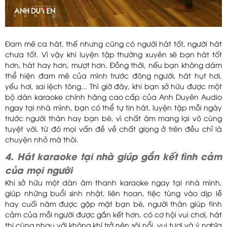
Đam mê ca hát, thế nhưng cũng có người hát tốt, người hát
chưa tốt. Vì vậy khi luyện tập thường xuyên sẽ bạn hát tốt
hơn, hát hay hơn, mượt hơn. Đồng thời, nếu bạn không dám
thể hiện đam mê của mình trước đông người, hát hụt hơi,
yếu hơi, sai lệch tông... Thì giờ đây, khi bạn sở hữu được một
bộ dàn karaoke chính hãng cao cấp của Anh Duyên Audio
ngay tại nhà mình, bạn có thể tự tin hát, luyện tập mỗi ngày
trước người thân hay bạn bè, vì chất âm mang lại vô cùng
tuyệt vời, từ đó mọi vấn đề về chất giọng ở trên đều chỉ là
chuyện nhỏ mà thôi.
4. Hát karaoke tại nhà giúp gắn kết tình cảm
của mọi người
Khi sở hữu một dàn âm thanh karaoke ngay tại nhà mình,
giúp những buổi sinh nhật, liên hoan, tiệc tùng vào dịp lễ
hay cuối năm được gặp mặt bạn bè, người thân giúp tình
cảm của mỗi người được gắn kết hơn, có cơ hội vui chơi, hát
thi cùng nhau với không khí trở nên sôi nổi, vui tươi và ý nghĩa