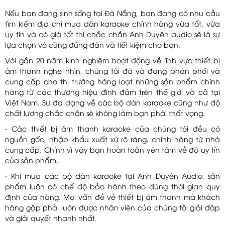
Nếu bạn đang sinh sống tại Đà Nẵng, bạn đang có nhu cầu
tìm kiếm địa chỉ mua dàn karaoke chính hãng vừa tốt, vừa
uy tín và có giá tốt thì chắc chắn Anh Duyên audio sẽ là sự
lựa chọn vô cùng đúng đắn và tiết kiệm cho bạn.
Với gần 20 năm kinh nghiệm hoạt động về lĩnh vực thiết bị
âm thanh nghe nhìn, chúng tôi đã và đang phân phối và
cung cấp cho thị trường hàng loạt những sản phẩm chính
hãng từ các thương hiệu đình đám trên thế giới và cả tại
Việt Nam. Sự đa dạng về các bộ dàn karaoke cũng như độ
chất lượng chắc chắn sẽ không làm bạn phải thất vọng.
- Các thiết bị âm thanh karaoke của chúng tôi đều có
nguồn gốc, nhập khẩu xuất xứ rõ ràng, chính hãng từ nhà
cung cấp. Chính vì vậy bạn hoàn toàn yên tâm về độ uy tín
của sản phẩm.
- Khi mua các bộ dàn karaoke tại Anh Duyên Audio, sản
phẩm luôn có chế độ bảo hành theo đúng thời gian quy
định của hãng. Mọi vấn đề về thiết bị âm thanh mà khách
hàng gặp phải luôn được nhân viên của chúng tôi giải đáp
và giải quyết nhanh nhất.