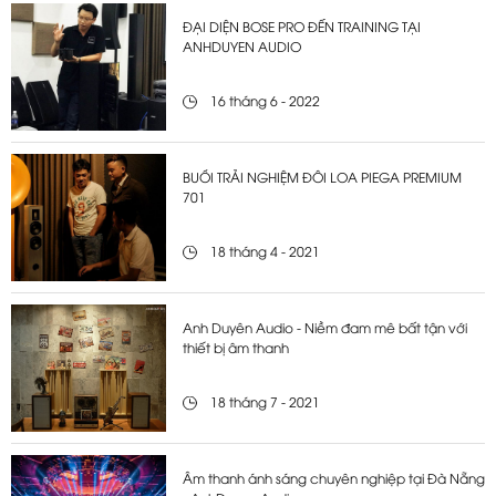
ĐẠI DIỆN BOSE PRO ĐẾN TRAINING TẠI
ANHDUYEN AUDIO
16 tháng 6 - 2022
BUỔI TRẢI NGHIỆM ĐÔI LOA PIEGA PREMIUM
701
18 tháng 4 - 2021
Anh Duyên Audio - Niềm đam mê bất tận với
thiết bị âm thanh
18 tháng 7 - 2021
Âm thanh ánh sáng chuyên nghiệp tại Đà Nẵng