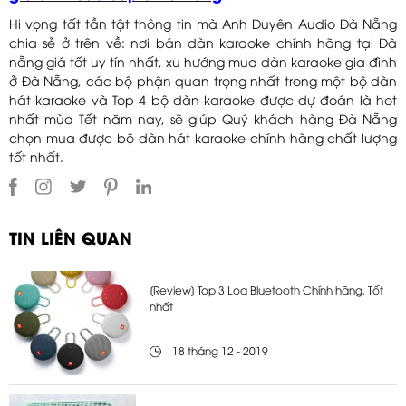
Hi vọng tất tần tật thông tin mà Anh Duyên Audio Đà Nẵng
chia sẻ ở trên về: nơi bán dàn karaoke chính hãng tại Đà
nẵng giá tốt uy tín nhất, xu hướng mua dàn karaoke gia đình
ở Đà Nẵng, các bộ phận quan trọng nhất trong một bộ dàn
hát karaoke và Top 4 bộ dàn karaoke được dự đoán là hot
nhất mùa Tết năm nay, sẽ giúp Quý khách hàng Đà Nẵng
chọn mua được bộ dàn hát karaoke chính hãng chất lượng
tốt nhất.
TIN LIÊN QUAN
[Review] Top 3 Loa Bluetooth Chính hãng, Tốt
nhất
18 tháng 12 - 2019