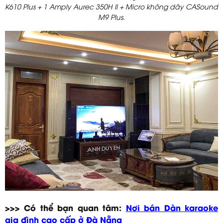
K610 Plus + 1 Amply Aurec 350H II + Micro không dây CASound
M9 Plus.
>>> Có thể bạn quan tâm:
Nơi bán Dàn karaoke
gia đình cao cấp ở Đà Nẵng