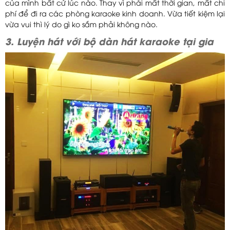
của mình bất cứ lúc nào. Thay vì phải mất thời gian, mất chi
phí để đi ra các phòng karaoke kinh doanh. Vừa tiết kiệm lại
vừa vui thì lý do gì ko sắm phải không nào.
3. Luyện hát với bộ dàn hát karaoke tại gia