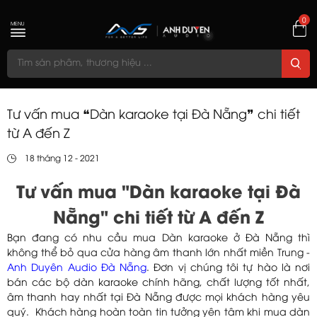
0
MENU
Tư vấn mua ❝Dàn karaoke tại Đà Nẵng❞ chi tiết
từ A đến Z
18 tháng 12 - 2021
Tư vấn mua "Dàn karaoke tại Đà
Nẵng" chi tiết từ A đến Z
Bạn đang có nhu cầu mua Dàn karaoke ở Đà Nẵng thì
không thể bỏ qua cửa hàng âm thanh lớn nhất miền Trung -
Anh Duyên Audio Đà Nẵng
. Đơn vị chúng tôi tự hào là nơi
bán các bộ dàn karaoke chính hãng, chất lượng tốt nhất,
âm thanh hay nhất tại Đà Nẵng được mọi khách hàng yêu
quý. Khách hàng hoàn toàn tin tưởng yên tâm khi mua dàn