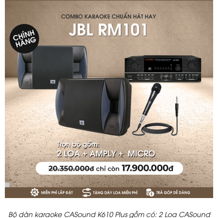
Bộ dàn karaoke CASound K610 Plus gồm có: 2 Loa CASound