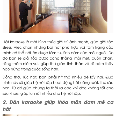
Hát karaoke là một hình thức giải trí lành mạnh, giúp giải tỏa
stress. Việc chọn những bài hát phù hợp với tâm trạng của
mình có thể nói lên được tâm tư, tình cảm của mỗi người. Do
đó bạn sẽ giải tỏa được căng thẳng, mỏi mệt, buồn chán,
tăng thêm niềm vui, giúp thư giãn tinh thần và sẽ cảm thấy
hào hứng trong cuộc sống hơn.
Đồng thời, lúc hát, bạn phải hít thở nhiều để lấy hơi. Quá
trình này sẽ giúp hệ hô hấp hoạt động hết công suất, thở sâu
hơn. Từ đó giúp chúng ta thải ra các khí độc không tốt cho
sức khỏe, giúp ích rất nhiều cho hệ hô hấp.
2. Dàn karaoke giúp thỏa mãn đam mê ca
hát