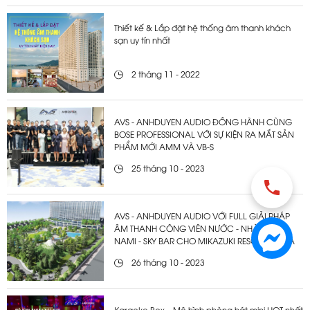
Thiết kế & Lắp đặt hệ thống âm thanh khách
sạn uy tín nhất
2 tháng 11 - 2022
AVS - ANHDUYEN AUDIO ĐỒNG HÀNH CÙNG
BOSE PROFESSIONAL VỚI SỰ KIỆN RA MẮT SẢN
PHẨM MỚI AMM VÀ VB-S
25 tháng 10 - 2023
AVS - ANHDUYEN AUDIO VỚI FULL GIẢI PHÁP
ÂM THANH CÔNG VIÊN NƯỚC - NHÀ HÀNG
NAMI - SKY BAR CHO MIKAZUKI RESORTS & SPA
26 tháng 10 - 2023