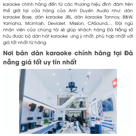
karaoke chính hãng đến từ các thương hiệu đình đám trên
thế giới tại cửa hàng của Anh Duyên Audio như: dàn
karaoke Bose, dàn karaoke JBL, dàn karaoke Tannoy, B&W,
Yamaha, Mcintosh, Devialet, Mission, CASound,... Đội ngũ
nhân viên của chúng tôi sẽ giúp khách hàng Đà Nẵng sở
hữu được bộ dàn hát karaoke ưng ý nhất, phù hợp nhất với
giá tốt nhất từ hãng.
Nơi bán dàn karaoke chính hãng tại Đà
nẵng giá tốt uy tín nhất