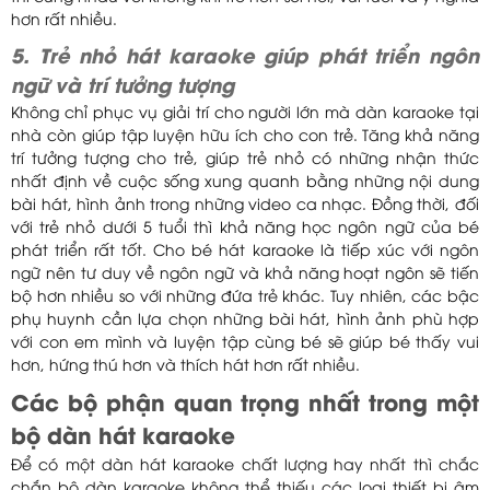
hơn rất nhiều.
5. Trẻ nhỏ hát karaoke giúp phát triển ngôn
ngữ và trí tưởng tượng
Không chỉ phục vụ giải trí cho người lớn mà dàn karaoke tại
nhà còn giúp tập luyện hữu ích cho con trẻ. Tăng khả năng
trí tưởng tượng cho trẻ, giúp trẻ nhỏ có những nhận thức
nhất định về cuộc sống xung quanh bằng những nội dung
bài hát, hình ảnh trong những video ca nhạc. Đồng thời, đối
với trẻ nhỏ dưới 5 tuổi thì khả năng học ngôn ngữ của bé
phát triển rất tốt. Cho bé hát karaoke là tiếp xúc với ngôn
ngữ nên tư duy về ngôn ngữ và khả năng hoạt ngôn sẽ tiến
bộ hơn nhiều so với những đứa trẻ khác. Tuy nhiên, các bậc
phụ huynh cần lựa chọn những bài hát, hình ảnh phù hợp
với con em mình và luyện tập cùng bé sẽ giúp bé thấy vui
hơn, hứng thú hơn và thích hát hơn rất nhiều.
Các bộ phận quan trọng nhất trong một
bộ dàn hát karaoke
Để có một dàn hát karaoke chất lượng hay nhất thì chắc
chắn bộ dàn karaoke không thể thiếu các loại thiết bị âm