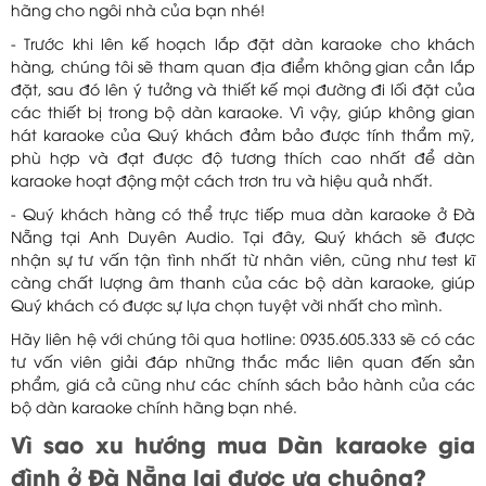
hãng cho ngôi nhà của bạn nhé!
- Trước khi lên kế hoạch lắp đặt dàn karaoke cho khách
hàng, chúng tôi sẽ tham quan địa điểm không gian cần lắp
đặt, sau đó lên ý tưởng và thiết kế mọi đường đi lối đặt của
các thiết bị trong bộ dàn karaoke. Vì vậy, giúp không gian
hát karaoke của Quý khách đảm bảo được tính thẩm mỹ,
phù hợp và đạt được độ tương thích cao nhất để dàn
karaoke hoạt động một cách trơn tru và hiệu quả nhất.
- Quý khách hàng có thể trực tiếp mua dàn karaoke ở Đà
Nẵng tại Anh Duyên Audio. Tại đây, Quý khách sẽ được
nhận sự tư vấn tận tình nhất từ nhân viên, cũng như test kĩ
càng chất lượng âm thanh của các bộ dàn karaoke, giúp
Quý khách có được sự lựa chọn tuyệt vời nhất cho mình.
Hãy liên hệ với chúng tôi qua hotline: 0935.605.333 sẽ có các
tư vấn viên giải đáp những thắc mắc liên quan đến sản
phẩm, giá cả cũng như các chính sách bảo hành của các
bộ dàn karaoke chính hãng bạn nhé.
Vì sao xu hướng mua Dàn karaoke gia
đình ở Đà Nẵng lại được ưa chuộng?