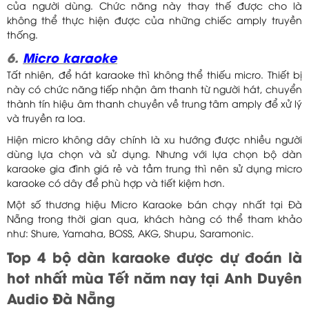
của người dùng. Chức năng này thay thế được cho là
không thể thực hiện được của những chiếc amply truyền
thống.
6.
Micro karaoke
Tất nhiên, để hát karaoke thì không thể thiếu micro. Thiết bị
này có chức năng tiếp nhận âm thanh từ người hát, chuyển
thành tín hiệu âm thanh chuyền về trung tâm amply để xử lý
và truyền ra loa.
Hiện micro không dây chính là xu hướng được nhiều người
dùng lựa chọn và sử dụng. Nhưng với lựa chọn bộ dàn
karaoke gia đình giá rẻ và tầm trung thì nên sử dụng micro
karaoke có dây để phù hợp và tiết kiệm hơn.
Một số thương hiệu Micro Karaoke bán chạy nhất tại Đà
Nẵng trong thời gian qua, khách hàng có thể tham khảo
như: Shure, Yamaha, BOSS, AKG, Shupu, Saramonic.
Top 4 bộ dàn karaoke được dự đoán là
hot nhất mùa Tết năm nay tại Anh Duyên
Audio Đà Nẵng