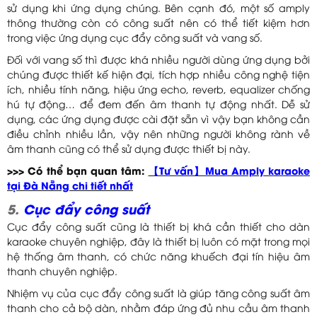
sử dụng khi ứng dụng chúng. Bên cạnh đó, một số amply
thông thường còn có công suất nên có thể tiết kiệm hơn
trong việc ứng dụng cục đẩy công suất và vang số.
Đối với vang số thì được khá nhiều người dùng ứng dụng bởi
chúng được thiết kế hiện đại, tích hợp nhiều công nghệ tiện
ích, nhiều tính năng, hiệu ứng echo, reverb, equalizer chống
hú tự động… để đem đến âm thanh tự động nhất. Dễ sử
dụng, các ứng dụng được cài đặt sẵn vì vậy bạn không cần
điều chỉnh nhiều lần, vậy nên những người không rành về
âm thanh cũng có thể sử dụng được thiết bị này.
>>> Có thể bạn quan tâm:
【Tư vấn】Mua Amply karaoke
tại Đà Nẵng chi tiết nhất
5.
Cục đẩy công suất
Cục đẩy công suất cũng là thiết bị khá cần thiết cho dàn
karaoke chuyên nghiệp, đây là thiết bị luôn có mặt trong mọi
hệ thống âm thanh, có chức năng khuếch đại tín hiệu âm
thanh chuyên nghiệp.
Nhiệm vụ của cục đẩy công suất là giúp tăng công suất âm
thanh cho cả bộ dàn, nhằm đáp ứng đủ nhu cầu âm thanh