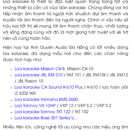
Loa karaoke là thiết bị đặc biệt quan trọng trong tất cả
những thiết bị cần có của dàn karaoke. Chúng đóng vai trò
tiếp nhận âm thanh từ người hát, khuếch đại âm thanh và
truyền tải âm thanh đến tai người nghe. Chính vì vậy nếu sở
hữu loa tốt thì sẽ mang tới âm thanh chân thực, chất lượng
và sống động cùng với đó là một giọng hát tuyệt vời sẽ trở
nên vô cùng hoàn hảo.
Hiện nay tại Anh Duyên Audio Đà Nẵng có rất nhiều dòng
loa karaoke, đa dạng mẫu mã cho đến các chức năng
được tích hợp như:
Loa karaoke Mission CK-8
, Mission CK-10
Loa karaoke JBL RM 210
/ RM 101 / JBL RM10II / JBL RM12
/ JBL Pasion 10
Loa karaoke CA Sound K-610 Plus
/ K-610 / loa toàn dải
LT 3202 WR
Loa karaoke Yamaha KMS 2600
Loa Tannoy VX 12HP
/ VXP 12 / VXP 5.2 / VXP 5.2
Loa karaoke Tannoy TKT 122
/ TKT 102
Loa karaoke Bose 301 Series V
,...
Nhiều tiện ích, công nghệ tối ưu cũng như các hiệu ứng âm