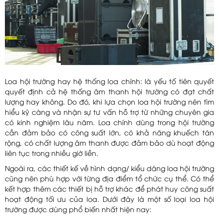
Loa hội trường hay hệ thống loa chính: là yếu tố tiên quyết
quyết định cả hệ thống âm thanh hội trường có đạt chất
lượng hay không. Do đó, khi lựa chọn loa hội trường nên tìm
hiểu kỹ càng và nhận sự tư vấn hỗ trợ từ những chuyên gia
có kinh nghiệm lâu năm. Loa chính dùng trong hội trường
cần đảm bảo có công suất lớn, có khả năng khuếch tán
rộng, có chất lượng âm thanh được đảm bảo dù hoạt động
liên tục trong nhiều giờ liền.
Ngoài ra, các thiết kế về hình dạng/ kiểu dáng loa hội trường
cũng nên phù hợp với từng địa điểm tổ chức cụ thể. Có thể
kết hợp thêm các thiết bị hỗ trợ khác để phát huy công suất
hoạt động tối ưu của loa. Dưới đây là một số loại loa hội
trường được dùng phổ biến nhất hiện nay: