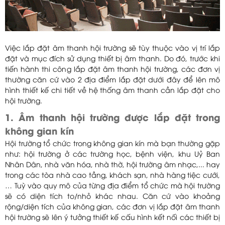
Việc lắp đặt âm thanh hội trường sẽ tùy thuộc vào vị trí lắp
đặt và mục đích sử dụng thiết bị âm thanh. Do đó, trước khi
tiến hành thi công lắp đặt âm thanh hội trường, các đơn vị
thường căn cứ vào 2 địa điểm lắp đặt dưới đây để lên mô
hình thiết kế chi tiết về hệ thống âm thanh cần lắp đặt cho
hội trường.
1. Âm thanh hội trường được lắp đặt trong
không gian kín
Hội trường tổ chức trong không gian kín mà bạn thường gặp
như: hội trường ở các trường học, bệnh viện, khu Uỷ Ban
Nhân Dân, nhà văn hóa, nhà thờ, hội trường âm nhạc,... hay
trong các tòa nhà cao tầng, khách sạn, nhà hàng tiệc cưới,
… Tuỳ vào quy mô của từng địa điểm tổ chức mà hội trường
sẽ có diện tích to/nhỏ khác nhau. Căn cứ vào khoảng
rộng/diện tích của không gian, các đơn vị lắp đặt âm thanh
hội trường sẽ lên ý tưởng thiết kế cấu hình kết nối các thiết bị