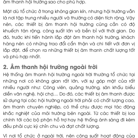
âm thanh hội trường sao cho phù hợp.
Mặt dù tổ chức ở trong không gian kín, nhưng hội trường vẫn
là nơi tập trung nhiều người và thường có diện tích rộng. Vậy
nên, các thiết bị âm thanh hội trường cũng cần có độ
khuếch tán rộng, công suất lớn và bền bỉ với thời gian. Do
đó, trước khi tiến hành lắp đặt âm thanh hội trường, khách
hàng nên có những trao đổi cẩn thận và chi tiết với đơn vị
lắp đặt, để chọn ra những thiết bị âm thanh chất lượng tốt
và phù hợp nhất.
2. Âm thanh hội trường ngoài trời
Hệ thống âm thanh hội trường ngoài trời thường tổ chức tại
những nơi có không gian rất lớn, với sự góp mặt của rất
nhiều người như: Công viên, quảng trường, sân khấu biểu
diễn văn nghệ, hội chợ,... Do đó, các thiết bị âm thanh được
sử dụng tại các hội trường ngoài trời phải có chất lượng cao,
âm thanh chuyên nghiệp, có thể chịu được mọi tác động
khắc nghiệt của môi trường bên ngoài. Từ các thiết bị loa
chính tới các bộ phận hỗ trợ hay hệ thống ánh sáng đi kèm
đều phải cực kỳ chỉn chu và đạt chất lượng.
Vì nơi tổ chức ở ngoài trời, nên công suất hoạt động của