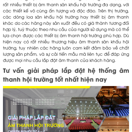
rất nhiều thiết bị âm thanh sân khấu hội trường đa dạng, với
các thiết kế vô cùng ấn tượng và độc đáo. Trên thị trường,
các dòng loa sân khấu hội trường hay thiết bị âm thanh
khác do các hãng này sản xuất đều có giá thành tương đối
hợp lý, tuỳ thuộc theo nhu cầu của người sử dụng mà có thể
lựa chọn được các thiết bị âm thanh hội trường phù hợp. Dù
hiện nay có rất nhiều thương hiệu âm thanh sân khấu hội
trường, tuy nhiên các hãng luôn cam kết đảm bảo về chất
lượng sản phẩm, và sự cải tiến mẫu mã liên tục để đáp ứng
được mọi nhu cầu lắp đặt âm thanh của khách hàng.
Tư vấn giải pháp lắp đặt hệ thống âm
thanh hội trường tốt nhất hiện nay