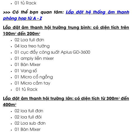
01 tủ Rack
>>> Có thể bạn quan tâm:
Lắp đặt hệ thống âm thanh
phòng họp từ A - Z
Lắp đặt âm thanh hội trường trung bình: có diện tích trên
100m² đến 200m²
02 Loa full đơn
04 loa treo tường
01 cục đẩy công suất Aplus GD-3600
01 amply liền mixer
01 Bàn Mixer
01 Vang số
01 Micro cổ ngỗng
01 Micro cầm tay
01 tủ Rack
Lắp đặt âm thanh hội trường lớn: có diện tích từ 300m² đến
400m²
02 loa full đơn
02 loa full đôi
02 Loa sub đơn
01 Bàn Mixer