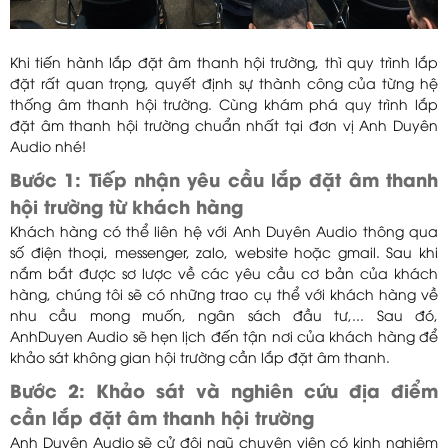
Khi tiến hành lắp đặt âm thanh hội trường, thì quy trình lắp
đặt rất quan trọng, quyết định sự thành công của từng hệ
thống âm thanh hội trường. Cùng khám phá quy trình lắp
đặt âm thanh hội trường chuẩn nhất tại đơn vị Anh Duyên
Audio nhé!
Bước 1: Tiếp nhận yêu cầu lắp đặt âm thanh
hội trường từ khách hàng
Khách hàng có thể liên hệ với Anh Duyên Audio thông qua
số điện thoại, messenger, zalo, website hoặc gmail. Sau khi
nắm bắt được sơ lược về các yêu cầu cơ bản của khách
hàng, chúng tôi sẽ có những trao cụ thể với khách hàng về
nhu cầu mong muốn, ngân sách đầu tư,... Sau đó,
AnhDuyen Audio sẽ hẹn lịch đến tận nơi của khách hàng để
khảo sát không gian hội trường cần lắp đặt âm thanh.
Bước 2: Khảo sát và nghiên cứu địa điểm
cần lắp đặt âm thanh hội trường
Anh Duyên Audio sẽ cử đội ngũ chuyên viên có kinh nghiệm