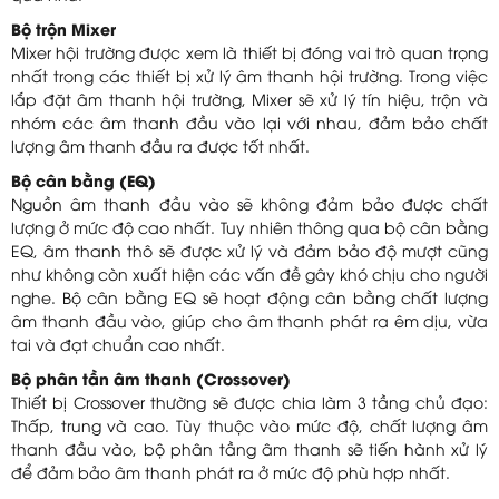
Bộ trộn Mixer
Mixer hội trường được xem là thiết bị đóng vai trò quan trọng
nhất trong các thiết bị xử lý âm thanh hội trường. Trong việc
lắp đặt âm thanh hội trường, Mixer sẽ xử lý tín hiệu, trộn và
nhóm các âm thanh đầu vào lại với nhau, đảm bảo chất
lượng âm thanh đầu ra được tốt nhất.
Bộ cân bằng (EQ)
Nguồn âm thanh đầu vào sẽ không đảm bảo được chất
lượng ở mức độ cao nhất. Tuy nhiên thông qua bộ cân bằng
EQ, âm thanh thô sẽ được xử lý và đảm bảo độ mượt cũng
như không còn xuất hiện các vấn đề gây khó chịu cho người
nghe. Bộ cân bằng EQ sẽ hoạt động cân bằng chất lượng
âm thanh đầu vào, giúp cho âm thanh phát ra êm dịu, vừa
tai và đạt chuẩn cao nhất.
Bộ phân tần âm thanh (Crossover)
Thiết bị Crossover thường sẽ được chia làm 3 tầng chủ đạo:
Thấp, trung và cao. Tùy thuộc vào mức độ, chất lượng âm
thanh đầu vào, bộ phân tầng âm thanh sẽ tiến hành xử lý
để đảm bảo âm thanh phát ra ở mức độ phù hợp nhất.