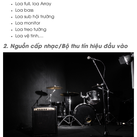
Loa full, loa Array
Loa bass
Loa sub hội trường
Loa monitor
Loa treo tường
Loa vệ tinh,...
2. Nguồn cấp nhạc/Bộ thu tín hiệu đầu vào