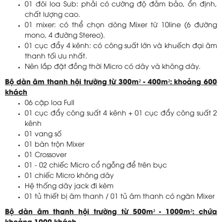
01 đôi loa Sub: phải có cường độ đảm bảo, ổn định,
chất lượng cao.
01 mixer: có thể chọn dòng Mixer từ 10line (6 đường
mono, 4 đường Stereo).
01 cục đẩy 4 kênh: có công suất lớn và khuếch đại âm
thanh tối ưu nhất.
Nên lắp đặt đồng thời Micro có dây và không dây.
Bộ dàn âm thanh hội trường từ 300m² - 400m²: khoảng 600
khách
06 cặp loa Full
01 cục đẩy công suất 4 kênh + 01 cục đẩy công suất 2
kênh
01 vang số
01 bàn trộn Mixer
01 Crossover
01 - 02 chiếc Micro cổ ngỗng để trên bục
01 chiếc Micro không dây
Hệ thống dây jack đi kèm
01 tủ thiết bị âm thanh / 01 tủ âm thanh có ngăn Mixer
Bộ dàn âm thanh hội trường từ 500m² - 1000m²: chứa