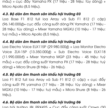
mẫu) + cục đẩy Yamaha PX (17 triệu - 28 triệu: tùy dòng) +
Micro Apollo (8,5 triệu).
4.3. Bộ dàn âm thanh sân khấu hội trường 03
Loa Bose F1 812 full loa Array và Sub F1 812 (1 cặp)
(96.140.000₫)+ cục đẩy công suất dòng PX Yamaha (17 triệu -
28 triệu: tùy dòng) + Mixer Yamaha MGXU (10 triệu - 17 triệu:
tuỳ mẫu) + Micro Apollo (8,5 triệu).
4.4. Bộ dàn âm thanh sân khấu hội trường 04
Loa Electro Voice ELX115P (29.980.500₫) + Loa Monitor Electro
Voice ZLX-15P (13.350.000₫) + Sub Electro Voice ELX118
(11.990.000đ) + Mixer Yamaha MGP (23 triệu - 45 triệu: tuỳ
mẫu) + cục đẩy công suất Yamaha PX (17 triệu - 28 triệu: tuỳ
dòng) + Micro Shure (8 triệu - 26 triệu).
4.5. Bộ dàn âm thanh sân khấu hội trường 05
Loa F1 812 full loa Array và Sub F1 812 (1 cặp) + cục đẩy
công suất PX yamaha (17 triệu - 28 triệu: tùy dòng) + Mixer
MGXU (10 triệu - 17 triệu: tuỳ mẫu) + Micro Shure (8 triệu - 26
triệu).
4.6. Bộ dàn âm thanh sân khấu hội trường 06
Loa hội trường JBL PRX425 + Cục đẩy công suất Crown (30