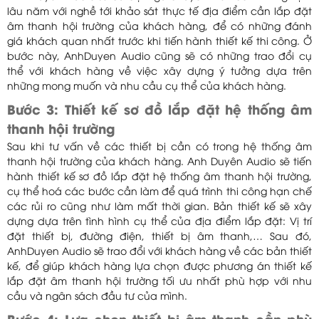
lâu năm với nghề tới khảo sát thực tế địa điểm cần lắp đặt
âm thanh hội trường của khách hàng, để có những đánh
giá khách quan nhất trước khi tiến hành thiết kế thi công. Ở
bước này, AnhDuyen Audio cũng sẽ có những trao đổi cụ
thể với khách hàng về việc xây dựng ý tưởng dựa trên
những mong muốn và nhu cầu cụ thể của khách hàng.
Bước 3: Thiết kế sơ đồ lắp đặt hệ thống âm
thanh hội trường
Sau khi tư vấn về các thiết bị cần có trong hệ thống âm
thanh hội trường của khách hàng. Anh Duyên Audio sẽ tiến
hành thiết kế sơ đồ lắp đặt hệ thống âm thanh hội trường,
cụ thể hoá các bước cần làm để quá trình thi công hạn chế
các rủi ro cũng như làm mất thời gian. Bản thiết kế sẽ xây
dựng dựa trên tình hình cụ thể của địa điểm lắp đặt: Vị trí
đặt thiết bị, đường điện, thiết bị âm thanh,… Sau đó,
AnhDuyen Audio sẽ trao đổi với khách hàng về các bản thiết
kế, để giúp khách hàng lựa chọn được phương án thiết kế
lắp đặt âm thanh hội trường tối ưu nhất phù hợp với nhu
cầu và ngân sách đầu tư của mình.