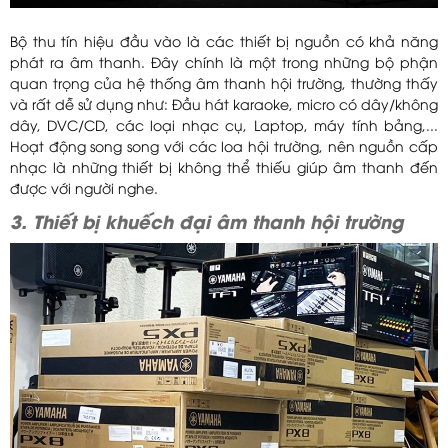
Bộ thu tín hiệu đầu vào là các thiết bị nguồn có khả năng
phát ra âm thanh. Đây chính là một trong những bộ phận
quan trọng của hệ thống âm thanh hội trường, thường thấy
và rất dễ sử dụng như: Đầu hát karaoke, micro có dây/không
dây, DVC/CD, các loại nhạc cụ, Laptop, máy tính bảng,...
Hoạt động song song với các loa hội trường, nên nguồn cấp
nhạc là những thiết bị không thể thiếu giúp âm thanh đến
được với người nghe.
3. Thiết bị khuếch đại âm thanh hội trường