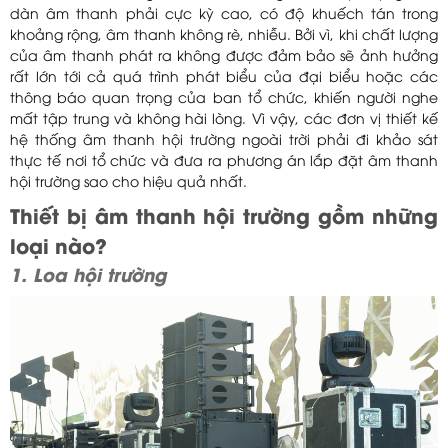
dàn âm thanh phải cực kỳ cao, có độ khuếch tán trong
khoảng rộng, âm thanh không rè, nhiễu. Bởi vì, khi chất lượng
của âm thanh phát ra không được đảm bảo sẽ ảnh hưởng
rất lớn tới cả quá trình phát biểu của đại biểu hoặc các
thông báo quan trọng của ban tổ chức, khiến người nghe
mất tập trung và không hài lòng. Vì vậy, các đơn vị thiết kế
hệ thống âm thanh hội trường ngoài trời phải đi khảo sát
thực tế nơi tổ chức và đưa ra phương án lắp đặt âm thanh
hội trường sao cho hiệu quả nhất.
Thiết bị âm thanh hội trường gồm những
loại nào?
1. Loa hội trường