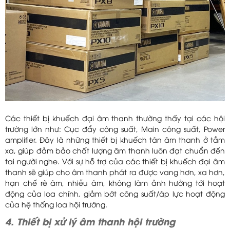
Các thiết bị khuếch đại âm thanh thường thấy tại các hội
trường lớn như: Cục đẩy công suất, Main công suất, Power
amplifier. Đây là những thiết bị khuếch tán âm thanh ở tầm
xa, giúp đảm bảo chất lượng âm thanh luôn đạt chuẩn đến
tai người nghe. Với sự hỗ trợ của các thiết bị khuếch đại âm
thanh sẽ giúp cho âm thanh phát ra được vang hơn, xa hơn,
hạn chế rè âm, nhiễu âm, không làm ảnh hưởng tới hoạt
động của loa chính, giảm bớt công suất/áp lực hoạt động
của hệ thống loa hội trường.
4. Thiết bị xử lý âm thanh hội trường