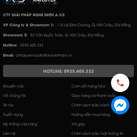
CTY GIẢI PHÁP NGHE NHÌN A.V.S
VP Công ty & Showroom 1:
115 Lê Đình Dương, Q. Hải Châu, Đà Nẵng
Showroom 2:
83 Trần Quốc Toản, Q. Hải Châu, Đà Nẵng
Hotline:
0935 605 333
Email:
anhduyenaudio@avsvietnam.vn
HOTLINE: 0935.605.333
Khuyến mãi
Cam kết hàng hóa
Về chúng tôi
Giao hàng và thanh toán
Tin tức
Chính sách bảo hành
Tuyển dụng
Hướng dẫn mua hàng
Hệ thống cửa hàng
Trả góp
Liên hệ
Chính sách bảo mật thông tin