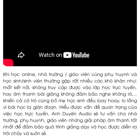
Khi học online, nhà trường / giáo viên cùng phụ huynh và
học sinh/sinh viên thường gặp rất nhiều các khó khăn như:
mất kết nối, không truy cập được vào lớp học trực tuyến,
hay âm thanh bài giảng không đảm bảo nghe không rõ,...
khiến cả cô trò cùng bố mẹ học sinh đều loay hoay, lo lắng
vì bài học bị gián đoạn. Hiểu được vấn đề quan trọng của
việc học trực tuyến, Anh Duyên Audio sẽ tư vấn cho nhà
trường, phụ huynh, giáo viên những giải pháp âm thanh tốt
nhất để đảm bảo quá trình giảng dạy và học được diễn ra
trôi chảy và suôn sẻ.