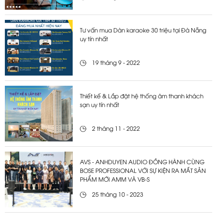
Tư vấn mua Dàn karaoke 30 triệu tại Đà Nẵng
uy tín nhất
19 tháng 9 - 2022
Thiết kế & Lắp đặt hệ thống âm thanh khách
sạn uy tín nhất
2 tháng 11 - 2022
AVS - ANHDUYEN AUDIO ĐỒNG HÀNH CÙNG
BOSE PROFESSIONAL VỚI SỰ KIỆN RA MẮT SẢN
PHẨM MỚI AMM VÀ VB-S
25 tháng 10 - 2023