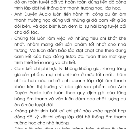
độ an toàn tuyệt đối và hoàn toàn đúng tiến độ công
trình lắp đặt hệ thống âm thanh trường học, lớp học.
Anh Duyên Audio luôn tiến hành thi công dự án âm
thanh trường học đúng với những gì đã cam kết giữa
đôi bên, và đặc biệt luôn đem lại sự hài lòng tuyệt đối
cho đối tác.
Chúng tôi luôn làm việc với những tiêu chí khắt khe
nhất, nhằm mang đến sản phẩm tốt nhất cho nhà
trường. Và luôn đảm bảo lắp đặt chặt chẽ theo đúng
cam kết của hợp đồng trước đó, tuân theo một quy
trình thiết kế rõ ràng và chi tiết.
Cam kết chi phí hợp lý, không khống giá, không tăng
giá sản phẩm, mọi chi phí luôn ở mức tốt nhất, thậm
chí rẻ hơn các cơ sở kinh doanh lắp đặt âm thanh
khác trên thị trường vì báo giá sản phẩm của Anh
Duyên Audio luôn tuân theo quy định giá của từng
hãng âm thanh và vẫn luôn đảm bảo chất lượng dự
án ở mức tuyệt đối.
Không phát sinh bất cứ chi phí nào khác ngoài hợp
đồng đã ký kết thi công lắp đặt hệ thống âm thanh
trường học cho nhà trường.