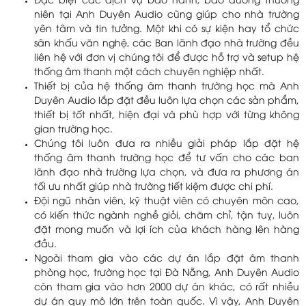
Đặc biệt các dịch vụ bảo hành, bảo dưỡng thường
niên tại Anh Duyên Audio cũng giúp cho nhà trường
yên tâm và tin tưởng. Một khi có sự kiện hay tổ chức
sân khấu văn nghệ, các Ban lãnh đạo nhà trường đều
liên hệ với đơn vị chúng tôi để được hỗ trợ và setup hệ
thống âm thanh một cách chuyên nghiệp nhất.
Thiết bị của hệ thống âm thanh trường học mà Anh
Duyên Audio lắp đặt đều luôn lựa chọn các sản phẩm,
thiết bị tốt nhất, hiện đại và phù hợp với từng không
gian trường học.
Chúng tôi luôn đưa ra nhiều giải pháp lắp đặt hệ
thống âm thanh trường học để tư vấn cho các ban
lãnh đạo nhà trường lựa chọn, và đưa ra phương án
tối ưu nhất giúp nhà trường tiết kiệm được chi phí.
Đội ngũ nhân viên, kỹ thuật viên có chuyên môn cao,
có kiến thức ngành nghề giỏi, chăm chỉ, tận tuỵ, luôn
đặt mong muốn và lợi ích của khách hàng lên hàng
đầu.
Ngoài tham gia vào các dự án lắp đặt âm thanh
phòng học, trường học tại Đà Nẵng, Anh Duyên Audio
còn tham gia vào hơn 2000 dự án khác, có rất nhiều
dự án quy mô lớn trên toàn quốc. Vì vậy, Anh Duyên