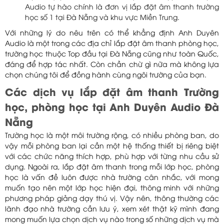
Audio tự hào chính là đơn vị lắp đặt âm thanh trường
học số 1 tại Đà Nẵng và khu vực Miền Trung.
Với những lý do nêu trên có thể khẳng định Anh Duyên
Audio là một trong các địa chỉ lắp đặt âm thanh phòng học,
trường học thuộc Top đầu tại Đà Nẵng cũng như toàn Quốc,
đáng để hợp tác nhất. Còn chần chừ gì nữa mà không lựa
chọn chúng tôi để đồng hành cùng ngôi trường của bạn.
Các dịch vụ lắp đặt âm thanh Trường
học, phòng học tại Anh Duyên Audio Đà
Nẵng
Trường học là một môi trường rộng, có nhiều phòng ban, do
vậy mỗi phòng ban lại cần một hệ thống thiết bị riêng biệt
với các chức năng thích hợp, phù hợp với từng nhu cầu sử
dụng. Ngoài ra, lắp đặt âm thanh trong mỗi lớp học, phòng
học là vấn đề luôn được nhà trường cân nhắc, với mong
muốn tạo nên một lớp học hiện đại, thông minh với những
phương pháp giảng dạy thú vị. Vậy nên, thông thường các
lãnh đạo nhà trường cần lưu ý, xem xét thật kỹ mình đang
mong muốn lựa chọn dịch vụ nào trong số những dịch vụ mà