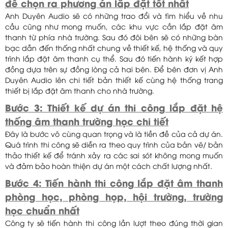
để chọn ra phương án lắp đặt tốt nhất
Anh Duyên Audio sẽ có những trao đổi và tìm hiểu về nhu
cầu cũng như mong muốn, các khu vực cần lắp đặt âm
thanh từ phía nhà trường. Sau đó đôi bên sẽ có những bàn
bạc dẫn đến thống nhất chung về thiết kế, hệ thống và quy
trình lắp đặt âm thanh cụ thể. Sau đó tiến hành ký kết hợp
đồng dựa trên sự đồng lòng cả hai bên. Để bên đơn vị Anh
Duyên Audio lên chi tiết bản thiết kế cùng hệ thống trang
thiết bị lắp đặt âm thanh cho nhà trường.
Bước 3: Thiết kế dự án thi công lắp đặt hệ
thống âm thanh trường học chi tiết
Đây là bước vô cùng quan trọng và là tiền đề của cả dự án.
Quá trình thi công sẽ diễn ra theo quy trình của bản vẽ/ bản
thảo thiết kế để tránh xảy ra các sai sót không mong muốn
và đảm bảo hoàn thiện dự án một cách chất lượng nhất.
Bước 4: Tiến hành thi công lắp đặt âm thanh
phòng học, phòng họp, hội trường, trường
học chuẩn nhất
Công ty sẽ tiến hành thi công lần lượt theo đúng thời gian