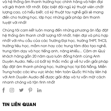
và hệ thống âm thanh trường học chính hãng và hiện đại
với giá thành tốt nhất. Đặc biệt đội ngũ kỹ thuật viên chất
lượng cao, có hiểu biết, có kỹ thuật tay nghề giỏi sẽ mang
đến cho trường học, lớp học những giải pháp âm thanh
tuyệt vời nhất
Chúng tôi cam kết luôn mang đến những phương án lắp đặt
hệ thống âm thanh chất lượng tốt nhất, hiện đại và phù hợp
nhất với nhu cầu của các Trường Đại học, trường THPT, THCS,
trường tiêu học, mầm non hay các trung tâm đào tạo nghề,
trung tâm dạy và học tiếng anh, năng khiếu... Cảm ơn Quý
khách hàng gần 20 năm qua luôn đồng hành cùng Anh
Duyên Audio. Nếu có bất kỳ thắc mắc gì về tư vấn giải pháp
lắp đặt âm thanh phòng học, trường học tại Đà Nẵng, Miền
Trung hoặc các khu vực khác trên toàn Quốc thì hãy liên hệ
với Anh Duyên Audio để được giải đáp và tư vấn một cách
nhanh chóng và tận tình nhất
TIN LIÊN QUAN