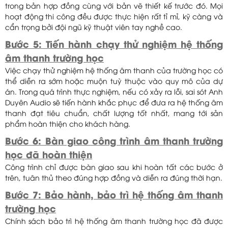
trong bản hợp đồng cùng với bản vẽ thiết kế trước đó. Mọi
hoạt động thi công đều được thực hiện rất tỉ mỉ, kỹ càng và
cẩn trọng bởi đội ngũ kỹ thuật viên tay nghề cao.
Bước 5: Tiến hành chạy thử nghiệm hệ thống
âm thanh trường học
Việc chạy thử nghiệm hệ thống âm thanh của trường học có
thể diễn ra sớm hoặc muộn tuỳ thuộc vào quy mô của dự
án. Trong quá trình thực nghiệm, nếu có xảy ra lỗi, sai sót Anh
Duyên Audio sẽ tiến hành khắc phục để đưa ra hệ thống âm
thanh đạt tiêu chuẩn, chất lượng tốt nhất, mang tới sản
phẩm hoàn thiện cho khách hàng.
Bước 6: Bàn giao công trình âm thanh trường
học đã hoàn thiện
Công trình chỉ được bàn giao sau khi hoàn tất các bước ở
trên, tuân thủ theo đúng hợp đồng và diễn ra đúng thời hạn.
Bước 7: Bảo hành, bảo trì hệ thống âm thanh
trường học
Chính sách bảo trì hệ thống âm thanh trường học đã được