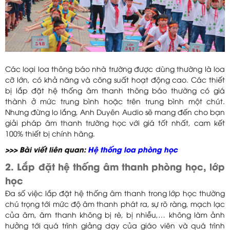
Các loại loa thông báo nhà trường được dùng thường là loa
cỡ lớn, có khả năng và công suất hoạt động cao. Các thiết
bị lắp đặt hệ thống âm thanh thông báo thường có giá
thành ở mức trung bình hoặc trên trung bình một chút.
Nhưng đừng lo lắng, Anh Duyên Audio sẽ mang đến cho bạn
giải pháp âm thanh trường học với giá tốt nhất, cam kết
100% thiết bị chính hãng.
>>> Bài viết liên quan:
Hệ thống loa phòng học
2. Lắp đặt hệ thống âm thanh phòng học, lớp
học
Đa số việc lắp đặt hệ thống âm thanh trong lớp học thường
chú trọng tới mức độ âm thanh phát ra, sự rõ ràng, mạch lạc
của âm, âm thanh không bị rè, bị nhiễu,… không làm ảnh
hưởng tới quá trình giảng dạy của giáo viên và quá trình