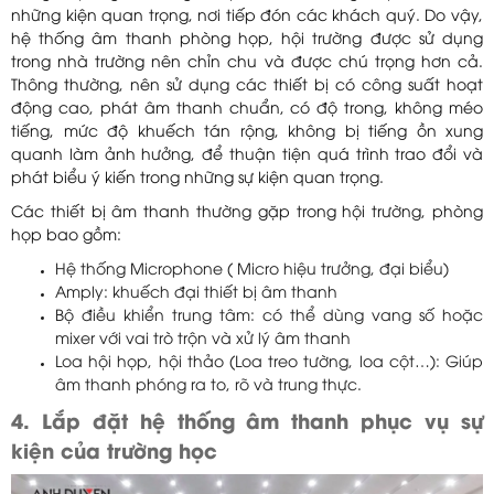
những kiện quan trọng, nơi tiếp đón các khách quý. Do vậy,
hệ thống âm thanh phòng họp, hội trường được sử dụng
trong nhà trường nên chỉn chu và được chú trọng hơn cả.
Thông thường, nên sử dụng các thiết bị có công suất hoạt
động cao, phát âm thanh chuẩn, có độ trong, không méo
tiếng, mức độ khuếch tán rộng, không bị tiếng ồn xung
quanh làm ảnh hưởng, để thuận tiện quá trình trao đổi và
phát biểu ý kiến trong những sự kiện quan trọng.
Các thiết bị âm thanh thường gặp trong hội trường, phòng
họp bao gồm:
Hệ thống Microphone ( Micro hiệu trưởng, đại biểu)
Amply: khuếch đại thiết bị âm thanh
Bộ điều khiển trung tâm: có thể dùng vang số hoặc
mixer với vai trò trộn và xử lý âm thanh
Loa hội họp, hội thảo (Loa treo tường, loa cột…): Giúp
âm thanh phóng ra to, rõ và trung thực.
4. Lắp đặt hệ thống âm thanh phục vụ sự
kiện của trường học