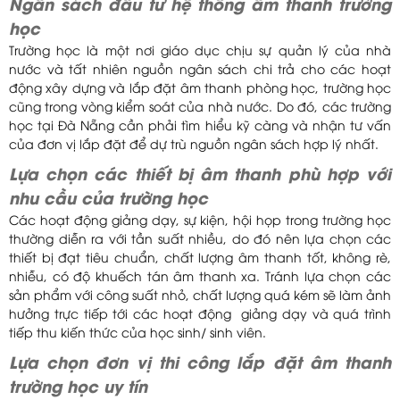
Ngân sách đầu tư hệ thống âm thanh trường
học
Trường học là một nơi giáo dục chịu sự quản lý của nhà
nước và tất nhiên nguồn ngân sách chi trả cho các hoạt
động xây dựng và lắp đặt âm thanh phòng học, trường học
cũng trong vòng kiểm soát của nhà nước. Do đó, các trường
học tại Đà Nẵng cần phải tìm hiểu kỹ càng và nhận tư vấn
của đơn vị lắp đặt để dự trù nguồn ngân sách hợp lý nhất.
Lựa chọn các thiết bị âm thanh phù hợp với
nhu cầu của trường học
Các hoạt động giảng dạy, sự kiện, hội họp trong trường học
thường diễn ra với tần suất nhiều, do đó nên lựa chọn các
thiết bị đạt tiêu chuẩn, chất lượng âm thanh tốt, không rè,
nhiễu, có độ khuếch tán âm thanh xa. Tránh lựa chọn các
sản phẩm với công suất nhỏ, chất lượng quá kém sẽ làm ảnh
hưởng trực tiếp tới các hoạt động giảng dạy và quá trình
tiếp thu kiến thức của học sinh/ sinh viên.
Lựa chọn đơn vị thi công lắp đặt âm thanh
trường học uy tín