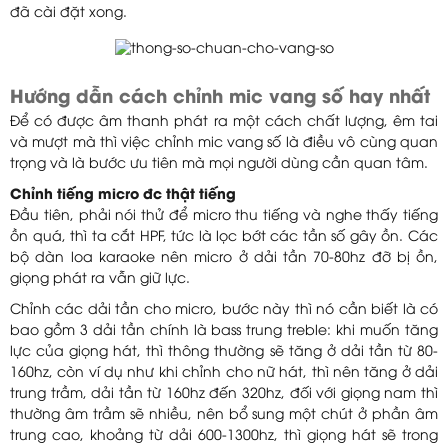
đã cài đặt xong.
Hướng dẫn cách chỉnh mic vang số hay nhất
Để có được âm thanh phát ra một cách chất lượng, êm tai
và mượt mà thì việc chỉnh mic vang số là điều vô cùng quan
trọng và là bước ưu tiên mà mọi người dùng cần quan tâm.
Chỉnh tiếng micro đc thật tiếng
Đầu tiên, phải nói thử để micro thu tiếng và nghe thấy tiếng
ồn quá, thì ta cắt HPF, tức là lọc bớt các tần số gây ồn. Các
bộ dàn loa karaoke nên micro ở dải tần 70-80hz đỡ bị ồn,
giọng phát ra vẫn giữ lực.
Chỉnh các dải tần cho micro, bước này thì nó cần biết là có
bao gồm 3 dải tần chính là bass trung treble: khi muốn tăng
lực của giọng hát, thì thông thường sẽ tăng ở dải tần từ 80-
160hz, còn ví dụ như khi chỉnh cho nữ hát, thì nên tăng ở dải
trung trầm, dải tần từ 160hz đến 320hz, đối với giọng nam thì
thường âm trầm sẽ nhiều, nên bổ sung một chút ở phần âm
trung cao, khoảng từ dải 600-1300hz, thì giọng hát sẽ trong