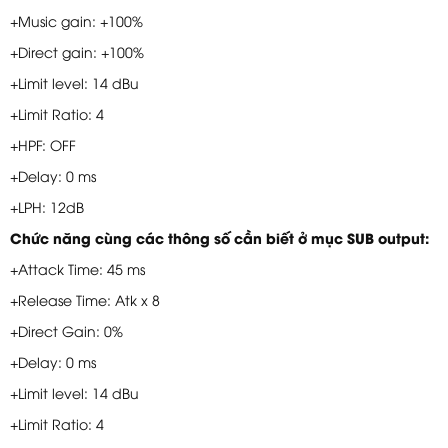
+Music gain: +100%
+Direct gain: +100%
+Limit level: 14 dBu
+Limit Ratio: 4
+HPF: OFF
+Delay: 0 ms
+LPH: 12dB
Chức năng cùng các thông số cần biết ở mục SUB output:
+Attack Time: 45 ms
+Release Time: Atk x 8
+Direct Gain: 0%
+Delay: 0 ms
+Limit level: 14 dBu
+Limit Ratio: 4