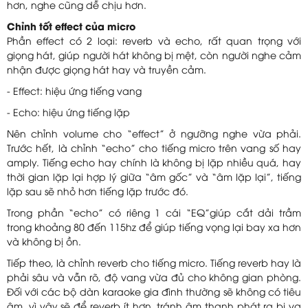
hơn, nghe cũng dễ chịu hơn.
Chỉnh tốt effect của micro
Phần effect có 2 loại: reverb và echo, rất quan trọng với
giọng hát, giúp người hát không bị mệt, còn người nghe cảm
nhận được giọng hát hay và truyền cảm.
- Effect: hiệu ứng tiếng vang
- Echo: hiệu ứng tiếng lặp
Nên chỉnh volume cho “effect” ở ngưỡng nghe vừa phải.
Trước hết, là chỉnh “echo” cho tiếng micro trên vang số hay
amply. Tiếng echo hay chính là không bị lặp nhiều quá, hay
thời gian lặp lại hợp lý giữa “âm gốc” và “âm lặp lại”, tiếng
lặp sau sẽ nhỏ hơn tiếng lặp trước đó.
Trong phần “echo” có riêng 1 cái “EQ”giúp cắt dải trầm
trong khoảng 80 đến 115hz để giúp tiếng vọng lại bay xa hơn
và không bị ồn.
Tiếp theo, là chỉnh reverb cho tiếng micro. Tiếng reverb hay là
phải sâu và vẫn rõ, độ vang vừa đủ cho không gian phòng.
Đối với các bộ dàn karaoke gia đình thường sẽ không có tiêu
âm, vì vậy sẽ để reverb ít hơn, tránh âm thanh phát ra bị va