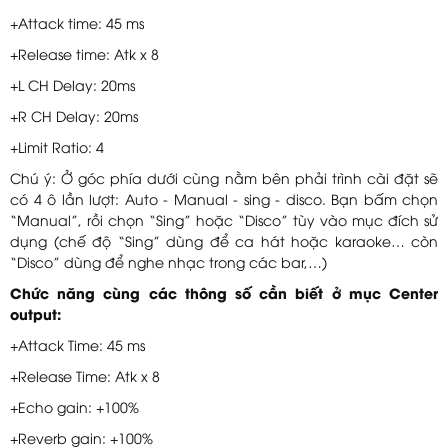
+Attack time: 45 ms
+Release time: Atk x 8
+L CH Delay: 20ms
+R CH Delay: 20ms
+Limit Ratio: 4
Chú ý: Ở góc phía dưới cùng nằm bên phải trình cài đặt sẽ
có 4 ô lần lượt: Auto - Manual - sing - disco. Bạn bấm chọn
“Manual”, rồi chọn “Sing” hoặc “Disco” tùy vào mục đích sử
dụng (chế độ “Sing” dùng để ca hát hoặc karaoke… còn
“Disco” dùng để nghe nhạc trong các bar,…)
Chức năng cùng các thông số cần biết ở mục Center
output:
+Attack Time: 45 ms
+Release Time: Atk x 8
+Echo gain: +100%
+Reverb gain: +100%