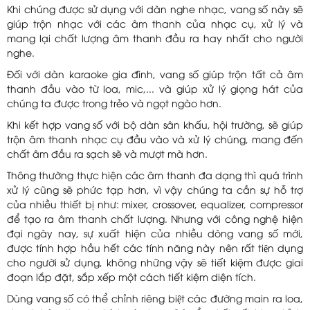
Khi chúng được sử dụng với dàn nghe nhạc, vang số này sẽ
giúp trộn nhạc với các âm thanh của nhạc cụ, xử lý và
mang lại chất lượng âm thanh đầu ra hay nhất cho người
nghe.
Đối với dàn karaoke gia đình, vang số giúp trộn tất cả âm
thanh đầu vào từ loa, mic,... và giúp xử lý giọng hát của
chúng ta được trong trẻo và ngọt ngào hơn.
Khi kết hợp vang số với bộ dàn sân khấu, hội trường, sẽ giúp
trộn âm thanh nhạc cụ đầu vào và xử lý chúng, mang đến
chất âm đầu ra sạch sẽ và mượt mà hơn.
Thông thường thực hiện các âm thanh đa dạng thì quá trình
xử lý cũng sẽ phức tạp hơn, vì vậy chúng ta cần sự hỗ trợ
của nhiều thiết bị như: mixer, crossover, equalizer, compressor
để tạo ra âm thanh chất lượng. Nhưng với công nghệ hiện
đại ngày nay, sự xuất hiện của nhiều dòng vang số mới,
được tính hợp hầu hết các tính năng này nên rất tiện dụng
cho người sử dụng, không những vậy sẽ tiết kiệm được giai
đoạn lắp đặt, sắp xếp một cách tiết kiệm diện tích.
Dùng vang số có thể chỉnh riêng biệt các đường main ra loa,