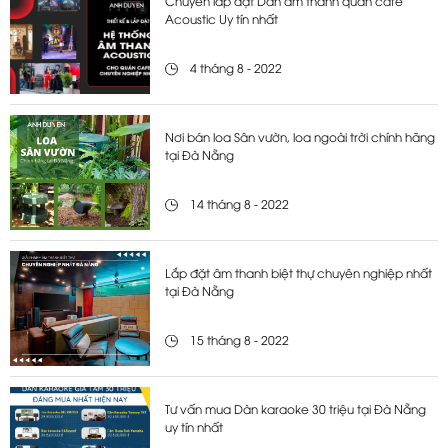
Chuyên lắp đặt Dàn âm thanh quán cafe
Acoustic Uy tín nhất
4 tháng 8 - 2022
Nơi bán loa Sân vườn, loa ngoài trời chính hãng
tại Đà Nẵng
14 tháng 8 - 2022
Lắp đặt âm thanh biệt thự chuyên nghiệp nhất
tại Đà Nẵng
15 tháng 8 - 2022
Tư vấn mua Dàn karaoke 30 triệu tại Đà Nẵng
uy tín nhất