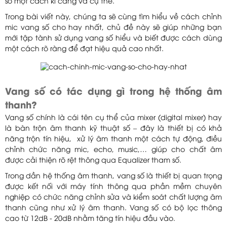
số một cách kĩ càng và cụ thể.
Trong bài viết này, chúng ta sẽ cùng tìm hiểu về cách chỉnh
mic vang số cho hay nhất, chủ đề này sẽ giúp những bạn
mới tập tành sử dụng vang số hiểu và biết được cách dùng
một cách rõ ràng để đạt hiệu quả cao nhất.
Vang số có tác dụng gì trong hệ thống âm
thanh?
Vang số chính là cái tên cụ thể của mixer (digital mixer) hay
là bàn trộn âm thanh kỹ thuật số – đây là thiết bị có khả
năng trộn tín hiệu, xử lý âm thanh một cách tự động, điều
chỉnh chức năng mic, echo, music,… giúp cho chất âm
được cải thiện rõ rệt thông qua Equalizer tham số.
Trong dần hệ thống âm thanh, vang số là thiết bị quan trọng
được kết nối với máy tính thông qua phần mềm chuyên
nghiệp có chức năng chỉnh sửa và kiểm soát chất lượng âm
thanh cũng như xử lý âm thanh. Vang số có bộ lọc thông
cao từ 12dB - 20dB nhằm tăng tín hiệu đầu vào.