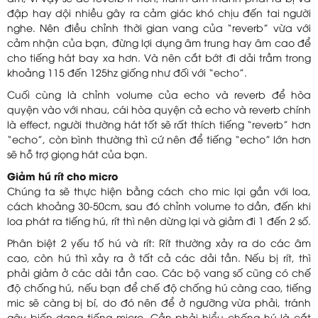
đập hay dội nhiều gây ra cảm giác khó chịu đến tai người
nghe. Nên điều chỉnh thời gian vang của “reverb” vừa với
cảm nhận của bạn, đừng lợi dụng âm trung hay âm cao để
cho tiếng hát bay xa hơn. Và nên cắt bớt đi dải trầm trong
khoảng 115 đến 125hz giống như đối với “echo”.
Cuối cùng là chỉnh volume của echo và reverb để hòa
quyện vào với nhau, cái hòa quyện cả echo và reverb chính
là effect, người thường hát tốt sẽ rất thích tiếng “reverb” hơn
“echo”, còn bình thường thì cứ nên để tiếng “echo” lớn hơn
sẽ hỗ trợ giọng hát của bạn.
Giảm hú rít cho micro
Chúng ta sẽ thực hiện bằng cách cho mic lại gần với loa,
cách khoảng 30-50cm, sau đó chỉnh volume to dần, đến khi
loa phát ra tiếng hú, rít thì nên dừng lại và giảm đi 1 đến 2 số.
Phân biệt 2 yếu tố hú và rít: Rít thường xảy ra do các âm
cao, còn hú thì xảy ra ở tất cả các dải tần. Nếu bị rít, thì
phải giảm ở các dải tần cao. Các bộ vang số cũng có chế
độ chống hú, nếu bạn để chế độ chống hú càng cao, tiếng
mic sẽ càng bị bí, do đó nên để ở ngưỡng vừa phải, tránh