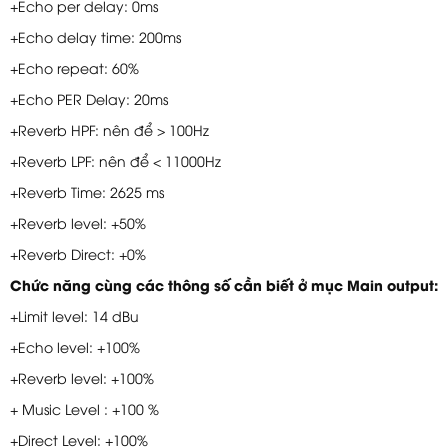
+Echo per delay: 0ms
+Echo delay time: 200ms
+Echo repeat: 60%
+Echo PER Delay: 20ms
+Reverb HPF: nên để > 100Hz
+Reverb LPF: nên để < 11000Hz
+Reverb Time: 2625 ms
+Reverb level: +50%
+Reverb Direct: +0%
Chức năng cùng các thông số cần biết ở mục Main output:
+Limit level: 14 dBu
+Echo level: +100%
+Reverb level: +100%
+ Music Level : +100 %
+Direct Level: +100%