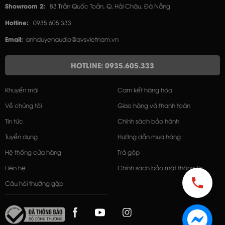
Showroom 2:
83 Trần Quốc Toản, Q. Hải Châu, Đà Nẵng
Hotline:
0935 605 333
Email:
anhduyenaudio@avsvietnam.vn
HOTLINE: 0935.605.333
Khuyến mãi
Cam kết hàng hóa
Về chúng tôi
Giao hàng và thanh toán
Tin tức
Chính sách bảo hành
Tuyển dụng
Hướng dẫn mua hàng
Hệ thống cửa hàng
Trả góp
Liên hệ
Chính sách bảo mật thông tin
Câu hỏi thường gặp