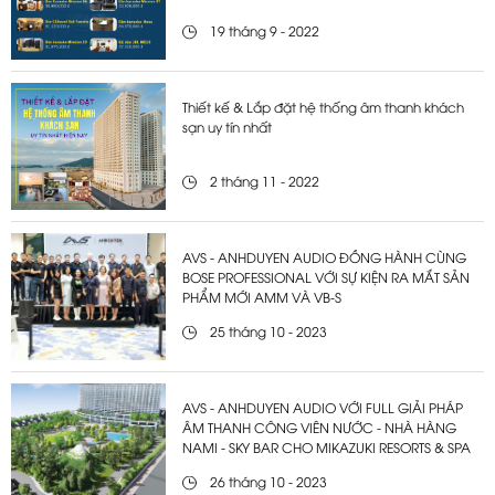
19 tháng 9 - 2022
Thiết kế & Lắp đặt hệ thống âm thanh khách
sạn uy tín nhất
2 tháng 11 - 2022
AVS - ANHDUYEN AUDIO ĐỒNG HÀNH CÙNG
BOSE PROFESSIONAL VỚI SỰ KIỆN RA MẮT SẢN
PHẨM MỚI AMM VÀ VB-S
25 tháng 10 - 2023
AVS - ANHDUYEN AUDIO VỚI FULL GIẢI PHÁP
ÂM THANH CÔNG VIÊN NƯỚC - NHÀ HÀNG
NAMI - SKY BAR CHO MIKAZUKI RESORTS & SPA
26 tháng 10 - 2023