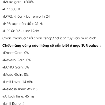
+Music gain: +200%
+LPF: 300Hz
+LPFQ: khóa - butterworth 24
+HPF: bạn nên để > 31 Hz
+HPF Q: 0.5 - user 12db
Chọn “manual” rồi chọn “sing”/ “disco” tùy vào mục đích
Chức năng cùng các thông số cần biết ở mục SUR output:
+Direct Gain: 0%
+Reverb Gain: 0%
+ECHO Gain: 0%
+Music Gain: 0%
+Limit Level: 14 dBu
+Release Time: Atk x 8
+Attack Time: 45 ms
+Limit Ratio: 4