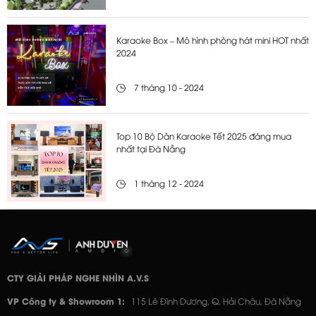
Karaoke Box – Mô hình phòng hát mini HOT nhất
2024
7 tháng 10 - 2024
Top 10 Bộ Dàn Karaoke Tết 2025 đáng mua
nhất tại Đà Nẵng
1 tháng 12 - 2024
CTY GIẢI PHÁP NGHE NHÌN A.V.S
VP Công ty & Showroom 1:
115 Lê Đình Dương, Q. Hải Châu, Đà Nẵng