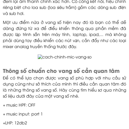
đem lại âm thanh chính xác hơn. Có cổng kết nối, hiệu chỉnh
riêng biệt cho loa sub (loa siêu trầm) gồm các dòng sub điện
và sub hơi.
Một ưu điểm nữa ở vang số hiện nay đó là bạn có thể dễ
dàng đứng từ xa để điểu khiển thông qua phần mềm đã
được lập trình sẵn trên máy tính, laptop, ipad,... mà không
phải dùng tay điều khiển các nút vặn, cần đẩy như các loại
mixer analog truyền thống trước đây.
Thông số chuẩn cho vang số cần quan tâm
Để có thể lựa chọn được vang số phù hợp với nhu cầu sử
dụng cũng như sở thích của mình thì điều cần quan tâm đó
là những thông số vang số. Hãy cùng tìm hiểu sơ qua những
số liệu dưới đây của một vang số nhé.
+ music HPF: OFF
+ music input: port 1
+LHP: 12db2