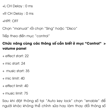
+L CH Delay : 0 ms
+R CH Delay : 0 ms
+HPF: OFF
Chọn “manual” rồi chọn “Sing” hoặc “Disco”
Tiếp theo đến mục “control”
Chức năng cùng các thông số cần biết ở mục “Control” >
volume panel
+ effect start: 22
+ mic start: 24
+ music start: 35
+ mic limit: 40
+ effect limit: 40
+ music limit: 75
Sau khi đặt thông số tại “Auto key lock” chọn “enable” để
người khác không thể chỉnh sửa hay làm thay đổi thông số