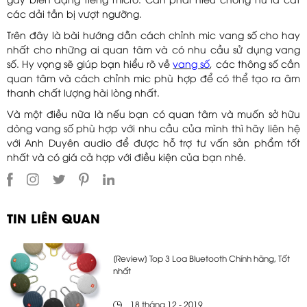
gây biến dạng tiếng micro. Cần phải hiểu chống hú là cắt
các dải tần bị vượt ngưỡng.
Trên đây là bài hướng dẫn cách chỉnh mic vang số cho hay
nhất cho những ai quan tâm và có nhu cầu sử dụng vang
số. Hy vọng sẽ giúp bạn hiểu rõ về
vang số
, các thông số cần
quan tâm và cách chỉnh mic phù hợp để có thể tạo ra âm
thanh chất lượng hài lòng nhất.
Và một điều nữa là nếu bạn có quan tâm và muốn sở hữu
dòng vang số phù hợp với nhu cầu của mình thì hãy liên hệ
với Anh Duyên audio để được hỗ trợ tư vấn sản phẩm tốt
nhất và có giá cả hợp với điều kiện của bạn nhé.
TIN LIÊN QUAN
[Review] Top 3 Loa Bluetooth Chính hãng, Tốt
nhất
18 tháng 12 - 2019