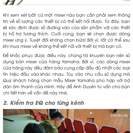
Khi xem xét bất cứ một mixer nào bạn cần phải xem thông
tin về số lượng các thiết bị có thể kết nối được. Từ đây, bạn
sẽ xác định được số đường vào của sản phẩm với các thiết
bị hỗ trợ tương thích. Cuối cùng, bạn sẽ chọn được dòng
mixer ưng ý. Tuyệt đối không chọn bừa! Bởi vì, rất có thể sau
khi mua mixer về không thể kết nối với thiết bị mà bạn có.
Để khắc phục được điều này, chúng tôi khuyên bạn nên sử
dụng bàn mixer của hãng Yamaha. Bởi vì, các dòng mixer
của hãng này đều đảm bảo cung cấp đầy đủ nhất các loại
tín hiệu đầu vào khác nhau. Tùy vào nhu cầu sử dụng mà
Quý khách hàng chọn mẫu Mixer Yamaha phù hợp với bộ
dàn âm thanh của mình. Hãy để Anh Duyên tư vấn cho bạn
chi tiết hơn về vấn đề này nhé.
2. Kiểm tra EQ cho từng kênh