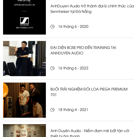
AnhDuyen Audio trở thành đại lý chính thức của
Sennheiser tại Đà Nẵng
16 tháng 6 - 2020
ĐẠI DIỆN BOSE PRO ĐẾN TRAINING TẠI
ANHDUYEN AUDIO
16 tháng 6 - 2022
BUỔI TRẢI NGHIỆM ĐÔI LOA PIEGA PREMIUM
701
18 tháng 4 - 2021
Anh Duyên Audio - Niềm đam mê bất tận với
thiết bị âm thanh