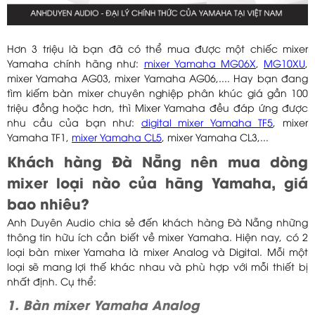
Hơn 3 triệu là bạn đã có thể mua được một chiếc mixer
Yamaha chính hãng như:
mixer Yamaha MG06X
,
MG10XU
,
mixer Yamaha AG03, mixer Yamaha AG06,.... Hay bạn đang
tìm kiếm bàn mixer chuyên nghiệp phân khúc giá gần 100
triệu đồng hoặc hơn, thì Mixer Yamaha đều đáp ứng được
nhu cầu của bạn như:
digital mixer Yamaha TF5
, mixer
Yamaha TF1,
mixer Yamaha CL5
, mixer Yamaha CL3,...
Khách hàng Đà Nẵng nên mua dòng
mixer loại nào của hãng Yamaha, giá
bao nhiêu?
Anh Duyên Audio chia sẻ đến khách hàng Đà Nẵng những
thông tin hữu ích cần biết về mixer Yamaha. Hiện nay, có 2
loại bàn mixer Yamaha là mixer Analog và Digital. Mỗi một
loại sẽ mang lợi thế khác nhau và phù hợp với mỗi thiết bị
nhất định. Cụ thể:
1. Bàn mixer Yamaha Analog