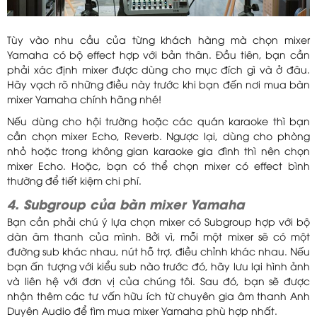
Tùy vào nhu cầu của từng khách hàng mà chọn mixer
Yamaha có bộ effect hợp với bản thân. Đầu tiên, bạn cần
phải xác định mixer được dùng cho mục đích gì và ở đâu.
Hãy vạch rõ những điều này trước khi bạn đến nơi mua bàn
mixer Yamaha chính hãng nhé!
Nếu dùng cho hội trường hoặc các quán karaoke thì bạn
cần chọn mixer Echo, Reverb. Ngược lại, dùng cho phòng
nhỏ hoặc trong không gian karaoke gia đình thì nên chọn
mixer Echo. Hoặc, bạn có thể chọn mixer có effect bình
thường để tiết kiệm chi phí.
4. Subgroup của bàn mixer Yamaha
Bạn cần phải chú ý lựa chọn mixer có Subgroup hợp với bộ
dàn âm thanh của mình. Bởi vì, mỗi một mixer sẽ có một
đường sub khác nhau, nút hỗ trợ, điều chỉnh khác nhau. Nếu
bạn ấn tượng với kiểu sub nào trước đó, hãy lưu lại hình ảnh
và liên hệ với đơn vị của chúng tôi. Sau đó, bạn sẽ được
nhận thêm các tư vấn hữu ích từ chuyên gia âm thanh Anh
Duyên Audio để tìm mua mixer Yamaha phù hợp nhất.