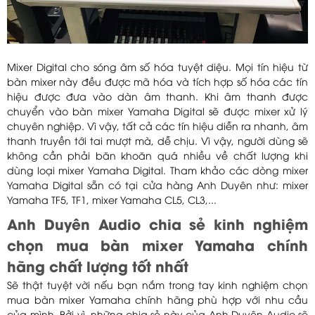
Mixer Digital cho sóng âm số hóa tuyệt diệu. Mọi tín hiệu từ
bàn mixer này đều được mã hóa và tích hợp số hóa các tín
hiệu được đưa vào dàn âm thanh. Khi âm thanh được
chuyển vào bàn mixer Yamaha Digital sẽ được mixer xử lý
chuyên nghiệp. Vì vậy, tất cả các tín hiệu diễn ra nhanh, âm
thanh truyền tới tai mượt mà, dễ chịu. Vì vậy, người dùng sẽ
không cần phải băn khoăn quá nhiều về chất lượng khi
dùng loại mixer Yamaha Digital. Tham khảo các dòng mixer
Yamaha Digital sẵn có tại cửa hàng Anh Duyên như: mixer
Yamaha TF5, TF1, mixer Yamaha CL5, CL3,...
Anh Duyên Audio chia sẻ kinh nghiệm
chọn mua bàn mixer Yamaha chính
hãng chất lượng tốt nhất
Sẽ thật tuyệt vời nếu bạn nắm trong tay kinh nghiệm chọn
mua bàn mixer Yamaha chính hãng phù hợp với nhu cầu