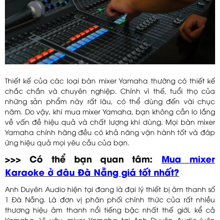
Thiết kế của các loại bàn mixer Yamaha thường có thiết kế
chắc chắn và chuyên nghiệp. Chính vì thế, tuổi thọ của
những sản phẩm này rất lâu, có thể dùng đến vài chục
năm. Do vậy, khi mua mixer Yamaha, bạn không cần lo lắng
về vấn đề hiệu quả và chất lượng khi dùng. Mọi bàn mixer
Yamaha chính hãng đều có khả năng vận hành tốt và đáp
ứng hiệu quả mọi yêu cầu của bạn.
>>> Có thể bạn quan tâm:
Mua mixer
Karaoke ở đâu Đà Nẵng giá tốt nhất?
Anh Duyên Audio hiện tại đang là đại lý thiết bị âm thanh số
1 Đà Nẵng. Là đơn vị phân phối chính thức của rất nhiều
thương hiệu âm thanh nổi tiếng bậc nhất thế giới, kể cả