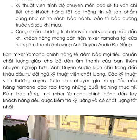
Kỹ thuật viên trình độ chuyên môn cao sẽ tư vấn chi
tiết cho khách hàng tất cả thông tin về sản phẩm
cũng như chính sách bảo hành, bảo trì bảo dưỡng
trước và sau khi mua.
Cùng nhiều chương trình khuyến mãi vô cùng hấp dẫn
khi khách hàng mang bàn trộn mixer Yamaha tại cửa
hàng âm thanh ánh sáng Anh Duyên Audio Đà Nẵng.
Bàn mixer Yamaha chính hãng sẽ đảm bảo mọi tiêu chuẩn
chất lượng giúp cho bộ dàn âm thanh của bạn thêm
chuyên nghiệp hơn. Anh Duyên Audio luôn chú trọng đến
khâu đầu tư đội ngũ kỹ thuật viên chất lượng. Các kỹ thuật
viên thường xuyên được các chuyên gia hàng đầu của
hãng Yamaha đào tạo trong những buổi training thực tế.
Đảm bảo rằng, mọi mixer Yamaha chính hãng đến tay
khách hàng đều được kiểm tra kỹ lưỡng và có chất lượng tốt
nhất.