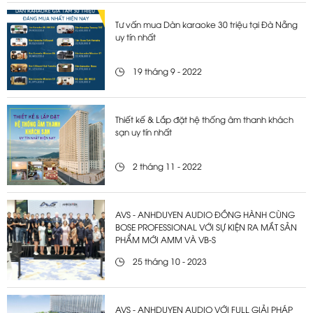
Tư vấn mua Dàn karaoke 30 triệu tại Đà Nẵng
uy tín nhất
19 tháng 9 - 2022
Thiết kế & Lắp đặt hệ thống âm thanh khách
sạn uy tín nhất
2 tháng 11 - 2022
AVS - ANHDUYEN AUDIO ĐỒNG HÀNH CÙNG
BOSE PROFESSIONAL VỚI SỰ KIỆN RA MẮT SẢN
PHẨM MỚI AMM VÀ VB-S
25 tháng 10 - 2023
AVS - ANHDUYEN AUDIO VỚI FULL GIẢI PHÁP