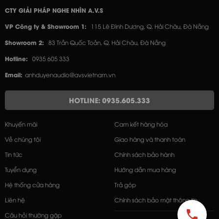
CTY GIẢI PHÁP NGHE NHÌN A.V.S
VP Công ty & Showroom 1:
115 Lê Đình Dương, Q. Hải Châu, Đà Nẵng
Showroom 2:
83 Trần Quốc Toản, Q. Hải Châu, Đà Nẵng
Hotline:
0935 605 333
Email:
anhduyenaudio@avsvietnam.vn
HOTLINE: 0935.605.333
Khuyến mãi
Cam kết hàng hóa
Về chúng tôi
Giao hàng và thanh toán
Tin tức
Chính sách bảo hành
Tuyển dụng
Hướng dẫn mua hàng
Hệ thống cửa hàng
Trả góp
Liên hệ
Chính sách bảo mật thông tin
Câu hỏi thường gặp