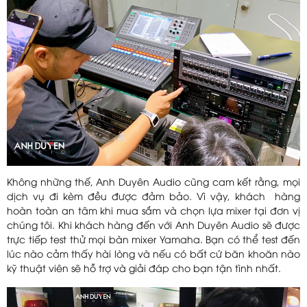
Không những thế, Anh Duyên Audio cũng cam kết rằng, mọi
dịch vụ đi kèm đều được đảm bảo. Vì vậy, khách hàng
hoàn toàn an tâm khi mua sắm và chọn lựa mixer tại đơn vị
chúng tôi. Khi khách hàng đến với Anh Duyên Audio sẽ được
trực tiếp test thử mọi bàn mixer Yamaha. Bạn có thể test đến
lúc nào cảm thấy hài lòng và nếu có bất cứ băn khoăn nào
kỹ thuật viên sẽ hỗ trợ và giải đáp cho bạn tận tình nhất.