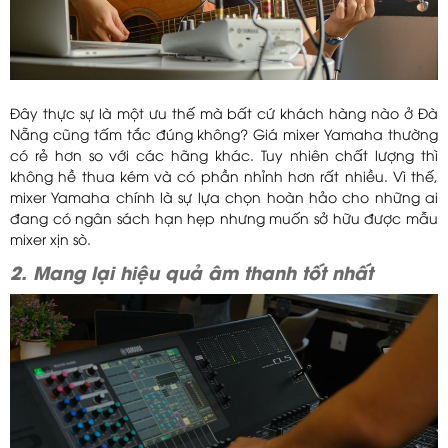
Đây thực sự là một ưu thế mà bất cứ khách hàng nào ở Đà
Nẵng cũng tấm tắc đúng không? Giá mixer Yamaha thường
có rẻ hơn so với các hãng khác. Tuy nhiên chất lượng thì
không hề thua kém và có phần nhỉnh hơn rất nhiều. Vì thế,
mixer Yamaha chính là sự lựa chọn hoàn hảo cho những ai
đang có ngân sách hạn hẹp nhưng muốn sở hữu được mẫu
mixer xịn sò.
2. Mang lại hiệu quả âm thanh tốt nhất