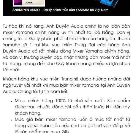
Tự hào khi nói rằng, Anh Duyên Audio chính là nơi bán
bàn
mixer Yamaha chính hãng
uy tín nhất tại Đà Nẵng. Đơn vị
chúng tôi là Đại lý phân phối chính thức của hãng âm thanh
Yamaha số 1 tại khu vực miền Trung. Tại cửa hàng Anh
Duyên Audio có rất nhiều dòng Mixer Yamaha chính hãng,
và đơn vị thường xuyên cập nhật những bàn mixer mới nhất
từ hãng, mang đến cho Quý khách hàng nhiều sự lựa chọn
tốt nhất.
Khách hàng khu vực miền Trung sẽ được hưởng những đãi
ngộ tuyệt vời nhất khi mua bàn mixer Yamaha tại Anh Duyên
Audio. Chúng tôi tự tin cam kết:
Mixer chính hãng 100% từ nhà sản xuất. Sản phẩm
được trau chuốt, đóng gói cẩn thận trước khi đến tay
khách hàng.
Mức giá bán mixer Yamaha luôn ở mức tốt nhất từ
hãng và sẽ hoàn tiền nếu như có bất cứ vấn đề gì về
lỗi sản phẩm sau mua 24h.