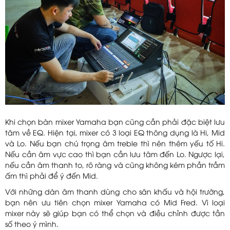
Khi chọn bàn mixer Yamaha bạn cũng cần phải đặc biệt lưu
tâm về EQ. Hiện tại, mixer có 3 loại EQ thông dụng là Hi, Mid
và Lo. Nếu bạn chú trọng âm treble thì nên thêm yếu tố Hi.
Nếu cần âm vực cao thì bạn cần lưu tâm đến Lo. Ngược lại,
nếu cần âm thanh to, rõ ràng và cũng không kém phần trầm
ấm thì phải để ý đến Mid.
Với những dàn âm thanh dùng cho sân khấu và hội trường,
bạn nên ưu tiên chọn mixer Yamaha có Mid Fred. Vì loại
mixer này sẽ giúp bạn có thể chọn và điều chỉnh được tần
số theo ý mình.