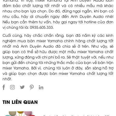
Yamaha. Vì vậy, mixer Yamaha tại Anh Duyên Audio luôn
đảm bảo chất lượng tốt nhất và có nhiều mẫu mã khác
nhau cho bạn lựa chọn. Do đó, đừng ngại ngần, khi bạn có
nhu cầu, hãy di chuyển ngay đến Anh Duyên Audio nhé!
Nếu bạn cần thêm tư vấn, hãy gọi ngay tới hotline của đơn
vị chúng tôi là: 0935.605.333.
Cuối cùng, hãy chắc chắn rằng, bạn đã nắm kỹ các kinh
nghiệm mua bàn mixer Yamaha chính hãng chất lượng tốt
nhất mà Anh Duyên Audio đã chia sẻ ở trên. Như vậy, sẽ
giúp bạn có thể sở hữu được một mẫu mixer Yamaha chất
lượng, xứng đáng với chi phí bỏ ra. Sẽ thật tuyệt vời, nếu như
bạn gửi đến chúng tôi những thắc mắc của bạn về bàn trộn
mixer Yamaha. Bởi vì, chúng tôi luôn ở đây, sẵn sàng hỗ trợ
và giúp bạn chọn được bàn mixer Yamaha chất lượng tốt
nhất.
TIN LIÊN QUAN