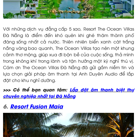
Với những dịch vụ đẳng cấp 5 sao, Resort The Ocean Villas
Đà Nẵng là điểm đến khó quên khi ghé thăm thành phố
đáng sống nhất cả nước. Thiên nhiên biển xanh cát trắng
nắng vàng bao quanh, The Ocean Villas tạo nên một khung
cảnh thơ mộng, giúp xua đi bộn bề của cuộc sống, thả mình
trong không khí trong lành và tận hưởng một kỳ nghỉ thú vị.
Cám ơn The Ocean Villas Đà Nẵng đã gửi gắm niềm tin và
lựa chọn giải pháp âm thanh tại Anh Duyên Audio để lắp
đặt cho khu nghỉ dưỡng.
>>> Có thể bạn quan tâm:
Lắp đặt âm thanh biệt thự
chuyên nghiệp nhất tại Đà Nẵng
6.
Resort Fusion Maia