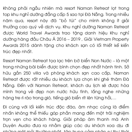
Không phải ngẫu nhiên mà resort Naman Retreat lọt trong
top khu nghỉ dưỡng đẳng cấp 5 sao tại Đà Nẵng. Trong nhiều
năm qua, resort này đã “bỏ túi” cho mình không ít giải
thưởng cao quý về dịch vụ. Khu nghỉ dưỡng Naman Retreat
được World Travel Awards trao tặng danh hiệu Khu nghỉ
dưỡng hàng đầu Châu Á 2016 – 2019 , Giải Vietnam Property
Awards 2015 dành tặng cho khách sạn có lối
thiết kế
kiến
trúc đẹp nhất.
Resort Naman Retreat tọa lạc trên bờ biển Non Nước – là một
trong những bãi biển được bình chọn đẹp nhất hành tinh. Sở
hữu gần 250 villa và phòng khách sạn cao cấp, Naman
Retreat được rất nhiều du khách lựa chọn khi ghé thăm Đà
Nẵng. Đến với Naman Retreat, khách du lịch sẽ được hòa
mình trong vẻ đẹp non nước hữu tình, lắng nghe những
hàng tre rì rào trong gió, tiếng gió biển rít lên từng hồi,…
Đi cùng với lối kiến trúc độc đáo, âm nhạc cũng là điểm
nhấn không thể thiếu góp phần mang đến một trải nghiệm
trọn vẹn cho khách hàng. Giải pháp âm thanh mà Anh
Duyên Audio đưa ra nhằm giúp các du khách xoa dịu đi