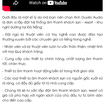
Dưới đây là một số lý do mà bạn nên chọn Anh Duyên Audio
là đơn vị lắp đặt hệ thống âm thanh khách sạn – resort – khu
nghỉ dưỡng tại Đà Nẵng:
- Đội ngũ kỹ thuật viên có tay nghề cao được đào tạo
thường xuyên bởi các chuyên gia có tiếng trong nghề.
- Nhân viên và kỹ thuật viên luôn tư vấn thân thiện, nhiệt tình
với mọi Quý khách hàng.
- Cung cấp các thiết bị chính hãng, chất lượng âm thanh
tốt, chân thực.
- Thiết bị âm thanh hoạt động bền bỉ trong thời gian dài.
- Các loại thiết bị âm thanh khách sạn có nguồn gốc xuất xứ
rõ ràng, có đầy đủ giấy tờ từ nhà cung cấp.
- Chúng tôi sẽ tư vấn lắp đặt âm thanh khách sạn, resort có
giá cả phù hợp với ngân sách của chủ đầu tư từ bình dân
cho đến cao cấp.