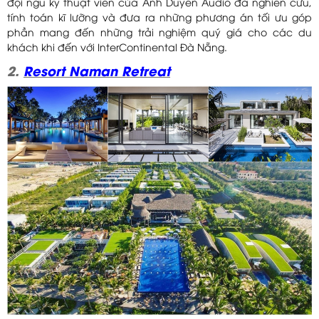
đội ngũ kỹ thuật viên của Anh Duyên Audio đã nghiên cứu,
tính toán kĩ lưỡng và đưa ra những phương án tối ưu góp
phần mang đến những trải nghiệm quý giá cho các du
khách khi đến với InterContinental Đà Nẵng.
2.
Resort Naman Retreat