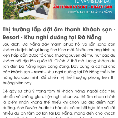
Thị trường lắp đặt âm thanh Khách sạn -
Resort - Khu nghỉ dưỡng tại Đà Nẵng
Sau dịch, Đà Nẵng đẩy mạnh phục hồi và sẵn sàng đón
khách du lịch trở lại trong tình hình mới. Nhiều chương trình sự
kiện hấp dẫn được tổ chức thường xuyên để thu hút các du
khách nội địa lẫn quốc tế. Chính vì thế mà lượng khách du
lịch đến Đà Nẵng ngày càng đông. Đây cũng là cơ hội cho
các khách sạn – resort – khu nghỉ dưỡng tại Đà Nẵng thể hiện
năng lực của mình để chiếm vị thế thượng phong trên thị
trường hiện nay.
Để gây sự chú ý trong tâm trí khách hàng, ngoài các tiêu
chuẩn về không gian, tiện nghi phục vụ, thì âm nhạc chính
là điểm nhấn không thể thiếu khi chọn lựa địa điểm nghỉ
dưỡng. Anh Duyên Audio tự hào khi có cơ hội hợp tác với rất
nhiều dự án tầm cỡ lớn tại Đà Nẵng, mang đến cho khách