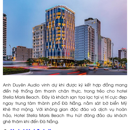
Anh Duyên Audio vinh dự khi được ký kết hợp đồng mang
đến hệ thống âm thanh chân thực, trong trẻo cho hotel
Stella Maris Beach. Đây là khách sạn tọa lạc tại vị trí cực đẹp
ngay trung tâm thành phố Đà Nẵng, nằm sát bờ biển Mỹ
Khê thơ mộng. Với không gian độc đáo và dịch vụ hoàn
hảo, Hotel Stella Maris Beach thu hút đông đảo du khách
ghé thăm khi đến Đà Nẵng.