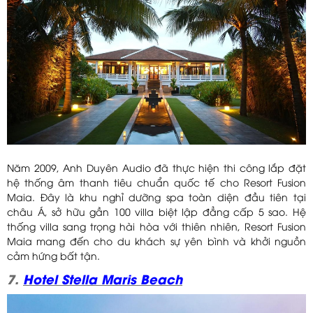
Năm 2009, Anh Duyên Audio đã thực hiện thi công lắp đặt
hệ thống âm thanh tiêu chuẩn quốc tế cho Resort Fusion
Maia. Đây là khu nghỉ dưỡng spa toàn diện đầu tiên tại
châu Á, sở hữu gần 100 villa biệt lập đẳng cấp 5 sao. Hệ
thống villa sang trọng hài hòa với thiên nhiên, Resort Fusion
Maia mang đến cho du khách sự yên bình và khởi nguồn
cảm hứng bất tận.
7.
Hotel Stella Maris Beach