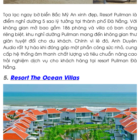
Tọa lạc ngay bờ biển Bắc Mỹ An xinh đẹp, Resort Pullman là
điểm nghỉ dưỡng 5 sao lý tưởng tại thành phố Đà Nẵng. Với
không gian mở bao gồm 186 phòng và villa có ban công
riêng biệt, khu nghỉ dưỡng Pullman mang đến không gian thư
giãn tuyệt đối cho du khách. Chính vì lẽ đó, Anh Duyên
Audio rất tự hào khi đóng góp một phần công sức nhỏ, cung
cấp hệ thống âm thanh chất lượng và tiêu chuẩn nâng cao
trải nghiệm dịch vụ cho khách hàng tại resort Pullman Đà
Nẵng.
5.
Resort The Ocean Villas