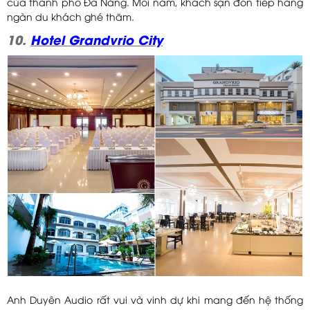
của thành phố Đà Nẵng. Mỗi năm, khách sạn đón tiếp hàng
ngàn du khách ghé thăm.
10.
Hotel Grandvrio City
Anh Duyên Audio rất vui và vinh dự khi mang đến hệ thống