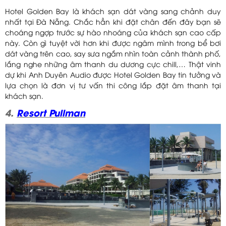
Hotel Golden Bay là khách sạn dát vàng sang chảnh duy
nhất tại Đà Nẵng. Chắc hẳn khi đặt chân đến đây bạn sẽ
choáng ngợp trước sự hào nhoáng của khách sạn cao cấp
này. Còn gì tuyệt vời hơn khi được ngâm mình trong bể bơi
dát vàng trên cao, say sưa ngắm nhìn toàn cảnh thành phố,
lắng nghe những âm thanh du dương cực chill,… Thật vinh
dự khi Anh Duyên Audio được Hotel Golden Bay tin tưởng và
lựa chọn là đơn vị tư vấn thi công lắp đặt âm thanh tại
khách sạn.
4.
Resort Pullman