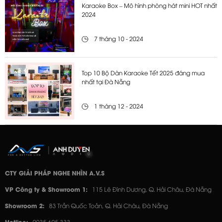
Karaoke Box – Mô hình phòng hát mini HOT nhất
2024
7 tháng 10 - 2024
Top 10 Bộ Dàn Karaoke Tết 2025 đáng mua
nhất tại Đà Nẵng
1 tháng 12 - 2024
CTY GIẢI PHÁP NGHE NHÌN A.V.S
VP Công ty & Showroom 1:
115 Lê Đình Dương, Q. Hải Châu, Đà Nẵng
Showroom 2:
83 Trần Quốc Toản, Q. Hải Châu, Đà Nẵng