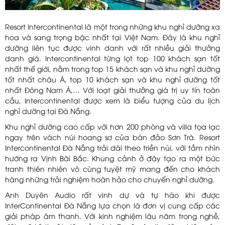
Resort Intercontinental là một trong những khu nghỉ dưỡng xa
hoa và sang trọng bậc nhất tại Việt Nam. Đây là khu nghỉ
dưỡng liên tục được vinh danh với rất nhiều giải thưởng
danh giá. Intercontinental từng lọt top 100 khách sạn tốt
nhất thế giới, nằm trong top 15 khách sạn và khu nghỉ dưỡng
tốt nhất châu Á, top 10 khách sạn và khu nghỉ dưỡng tốt
nhất Đông Nam Á,… Với loạt giải thưởng giá trị uy tín toàn
cầu, Intercontinental được xem là biểu tượng của du lịch
nghỉ dưỡng tại Đà Nẵng.
Khu nghỉ dưỡng cao cấp với hơn 200 phòng và villa tọa lạc
ngay trên vách núi hoang sơ của bán đảo Sơn Trà. Resort
Intercontinental Đà Nẵng trải dài theo triền núi, với tầm nhìn
hướng ra Vịnh Bãi Bắc. Khung cảnh ở đây tạo ra một bức
tranh thiên nhiên vô cùng tuyệt mỹ mang đến cho khách
hàng những trải nghiệm hoàn hảo cho chuyến nghỉ dưỡng.
Anh Duyên Audio rất vinh dự và tự hào khi được
InterContinental Đà Nẵng lựa chọn là đơn vị cung cấp các
giải pháp âm thanh. Với kinh nghiệm lâu năm trong nghề,