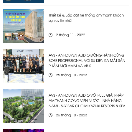
Thiết kế & Lắp đặt hệ thống âm thanh khách
sạn uy tín nhất
2 tháng 11 - 2022
AVS - ANHDUYEN AUDIO ĐỒNG HÀNH CÙNG
BOSE PROFESSIONAL VỚI SỰ KIỆN RA MẮT SẢN
PHẨM MỚI AMM VÀ VB-S
25 tháng 10 - 2023
AVS - ANHDUYEN AUDIO VỚI FULL GIẢI PHÁP
ÂM THANH CÔNG VIÊN NƯỚC - NHÀ HÀNG
NAMI - SKY BAR CHO MIKAZUKI RESORTS & SPA
26 tháng 10 - 2023