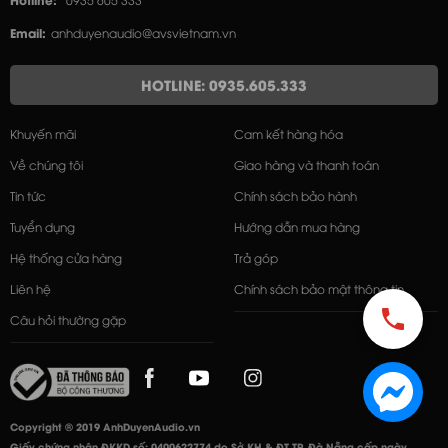
Hotline:
0935 605 333
Email:
anhduyenaudio@avsvietnam.vn
HOTLINE: 0935.605.333
Khuyến mãi
Cam kết hàng hóa
Về chúng tôi
Giao hàng và thanh toán
Tin tức
Chính sách bảo hành
Tuyển dụng
Hướng dẫn mua hàng
Hệ thống cửa hàng
Trả góp
Liên hệ
Chính sách bảo mật thông tin
Câu hỏi thường gặp
Copyright © 2019 AnhDuyenAudio.vn