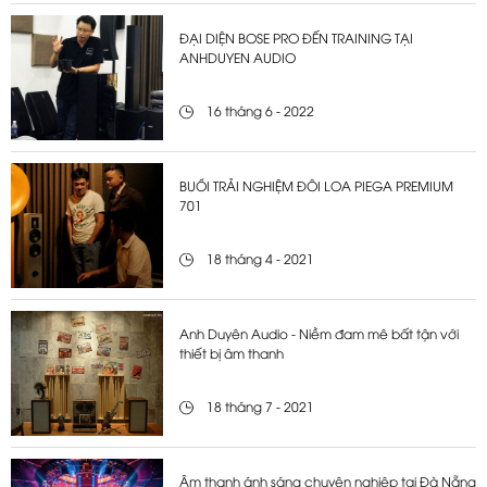
ĐẠI DIỆN BOSE PRO ĐẾN TRAINING TẠI
ANHDUYEN AUDIO
16 tháng 6 - 2022
BUỔI TRẢI NGHIỆM ĐÔI LOA PIEGA PREMIUM
701
18 tháng 4 - 2021
Anh Duyên Audio - Niềm đam mê bất tận với
thiết bị âm thanh
18 tháng 7 - 2021
Âm thanh ánh sáng chuyên nghiệp tại Đà Nẵng