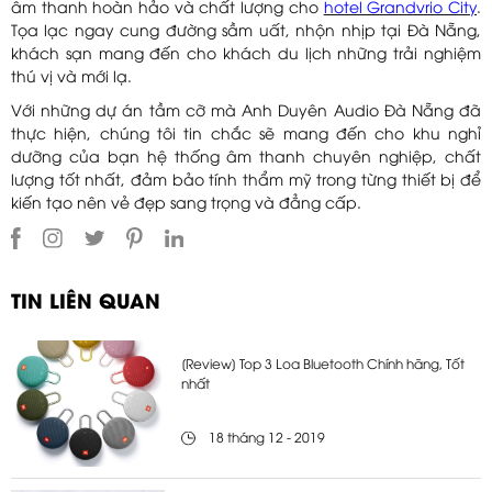
âm thanh hoàn hảo và chất lượng cho
hotel Grandvrio City
.
Tọa lạc ngay cung đường sầm uất, nhộn nhịp tại Đà Nẵng,
khách sạn mang đến cho khách du lịch những trải nghiệm
thú vị và mới lạ.
Với những dự án tầm cỡ mà Anh Duyên Audio Đà Nẵng đã
thực hiện, chúng tôi tin chắc sẽ mang đến cho khu nghỉ
dưỡng của bạn hệ thống âm thanh chuyên nghiệp, chất
lượng tốt nhất, đảm bảo tính thẩm mỹ trong từng thiết bị để
kiến tạo nên vẻ đẹp sang trọng và đẳng cấp.
TIN LIÊN QUAN
[Review] Top 3 Loa Bluetooth Chính hãng, Tốt
nhất
18 tháng 12 - 2019