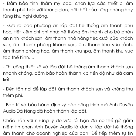
- Đảm bảo tính thẩm mỹ cao, chọn lựa các thiết bị âm
thanh phù hợp với không gian, nội thất của từng phòng hay
từng khu nghỉ dưỡng.
- Đưa ra các phương án lắp đặt hệ thống âm thanh phù
hợp, tiết kiệm chi phí như: hệ thống âm thanh cho bộ phận
an ninh khách sạn, âm thanh nhà hàng tiệc cưới của khách
sạn, âm thanh phòng khách sạn, âm thanh khu vực sảnh,
âm thanh phòng họp, âm thanh khu spa, âm thanh khu vực
tập thể hình,...
- Thi công thiết kế và lắp đặt hệ thống âm thanh khách sạn
nhanh chóng, đảm bảo hoàn thành kịp tiến độ như đã cam
kết.
- Đến tận nơi để lắp đặt âm thanh khách sạn và không thu
thêm phí.
- Bảo trì và bảo hành định kỳ các công trình mà Anh Duyên
Audio Đà Nẵng đã hoàn thành lắp đặt.
Chắc hẳn với những lý do vừa rồi bạn đã có thể gửi gắm
niềm tin chọn Anh Duyên Audio là đơn vị lắp đặt hệ thống
âm thanh cho doanh nghiệp của bạn. Để tiếp thêm sự tin